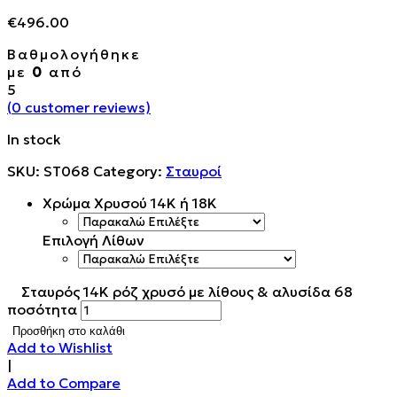
€
496.00
Βαθμολογήθηκε
με
0
από
5
(
0
customer reviews)
In stock
SKU:
ST068
Category:
Σταυροί
Χρώμα Χρυσού 14Κ ή 18Κ
Επιλογή Λίθων
Σταυρός 14Κ ρόζ χρυσό με λίθους & αλυσίδα 68
ποσότητα
Προσθήκη στο καλάθι
Add to Wishlist
|
Add to Compare