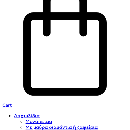
Cart
Δαχτυλίδια
Μονόπετρα
Mε μαύρα διαμάντια ή ζαφείρια