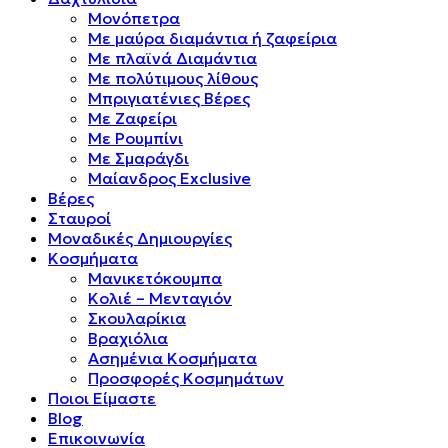
Μονόπετρα
Mε μαύρα διαμάντια ή ζαφείρια
Mε πλαϊνά Διαμάντια
Mε πολύτιμους λίθους
Μπριγιατένιες Βέρες
Με Ζαφείρι
Με Ρουμπίνι
Με Σμαράγδι
Μαίανδρος Exclusive
Βέρες
Σταυροί
Μοναδικές Δημιουργίες
Κοσμήματα
Μανικετόκουμπα
Κολιέ – Μενταγιόν
Σκουλαρίκια
Βραχιόλια
Ασημένια Κοσμήματα
Προσφορές Κοσμημάτων
Ποιοι Είμαστε
Blog
Επικοινωνία