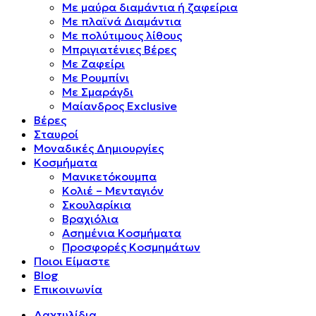
Mε μαύρα διαμάντια ή ζαφείρια
Mε πλαϊνά Διαμάντια
Mε πολύτιμους λίθους
Μπριγιατένιες Βέρες
Με Ζαφείρι
Με Ρουμπίνι
Με Σμαράγδι
Μαίανδρος Exclusive
Βέρες
Σταυροί
Μοναδικές Δημιουργίες
Κοσμήματα
Μανικετόκουμπα
Κολιέ – Μενταγιόν
Σκουλαρίκια
Βραχιόλια
Ασημένια Κοσμήματα
Προσφορές Κοσμημάτων
Ποιοι Είμαστε
Blog
Επικοινωνία
Δαχτυλίδια