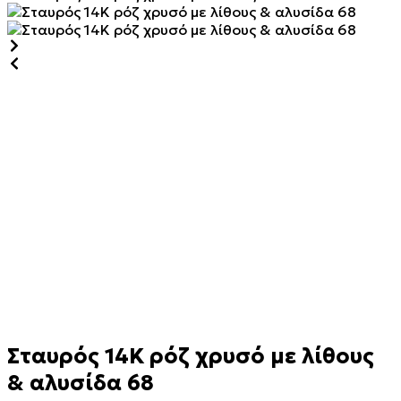
Σταυρός 14Κ ρόζ χρυσό με λίθους
& αλυσίδα 68