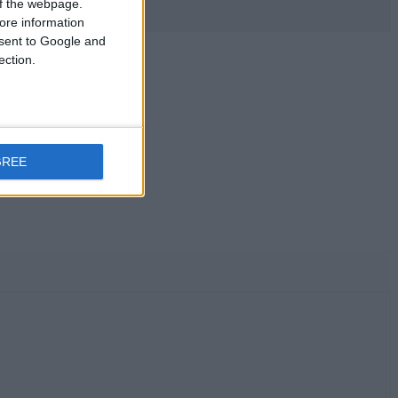
 of the webpage.
ore information
onsent to Google and
ection.
GREE