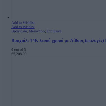
Add to Wishlist
Add to Wishlist
Βραχιόλια
,
Μαίανδρος Exclusive
Βραχιόλι 14Κ λευκό χρυσό με Λίθους (επιλογές)
0
out of 5
€
5,208.00