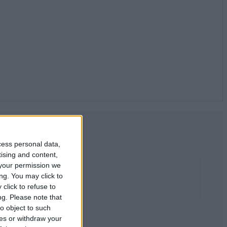
cess personal data,
tising and content,
your permission we
ng. You may click to
click to refuse to
ng.
Please note that
o object to such
ces or withdraw your