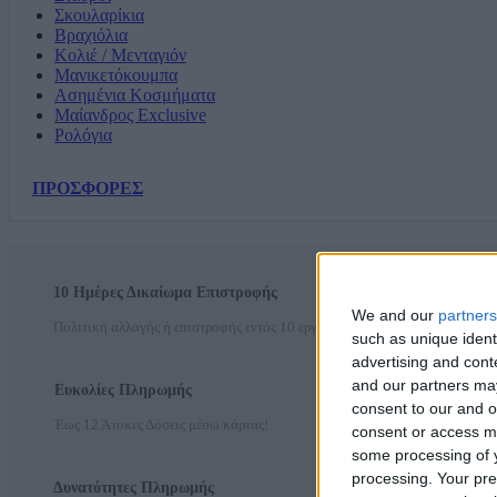
Σκουλαρίκια
Βραχιόλια
Κολιέ / Μενταγιόν
Μανικετόκουμπα
Ασημένια Κοσμήματα
Μαίανδρος Exclusive
Ρολόγια
ΠΡΟΣΦΟΡΕΣ
10 Ημέρες Δικαίωμα Επιστροφής
We and our
partners
Πολιτική αλλαγής ή επιστροφής εντός 10 εργάσιμων ημερών
such as unique ident
advertising and con
and our partners may
Ευκολίες Πληρωμής
consent to our and o
Έως 12 Άτοκες Δόσεις μέσω κάρτας!
consent or access m
some processing of y
processing. Your pre
Δυνατότητες Πληρωμής