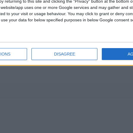
y returning to this site and clicking the "Privacy" button at the bottom
s website/app uses one or more Google services and may gather and st
ited to your visit or usage behaviour. You may click to grant or deny c
 to use your data for below specified purposes in below Google consent s
Επιλέξτε Κατηγορία
IONS
DISAGREE
A