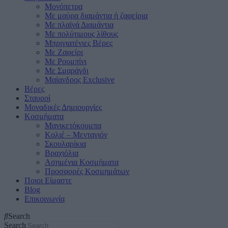
Μονόπετρα
Mε μαύρα διαμάντια ή ζαφείρια
Mε πλαϊνά Διαμάντια
Mε πολύτιμους λίθους
Μπριγιατένιες Βέρες
Με Ζαφείρι
Με Ρουμπίνι
Με Σμαράγδι
Μαίανδρος Exclusive
Βέρες
Σταυροί
Μοναδικές Δημιουργίες
Κοσμήματα
Μανικετόκουμπα
Κολιέ – Μενταγιόν
Σκουλαρίκια
Βραχιόλια
Ασημένια Κοσμήματα
Προσφορές Κοσμημάτων
Ποιοι Είμαστε
Blog
Επικοινωνία
Search
Search