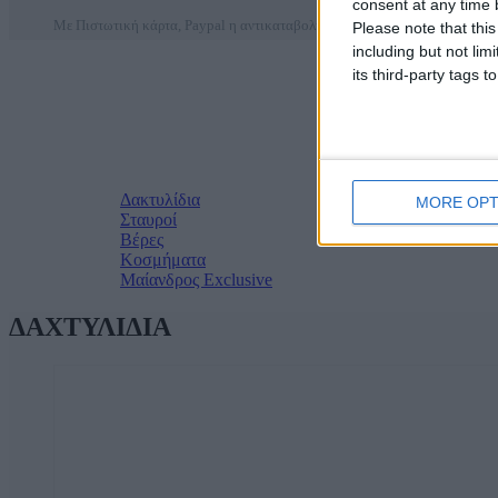
consent at any time b
Με Πιστωτική κάρτα, Paypal η αντικαταβολή
Please note that thi
including but not lim
its third-party tags
Δακτυλίδια
MORE OPT
Σταυροί
Βέρες
Κοσμήματα
Μαίανδρος Exclusive
ΔΑΧΤΥΛΙΔΙΑ