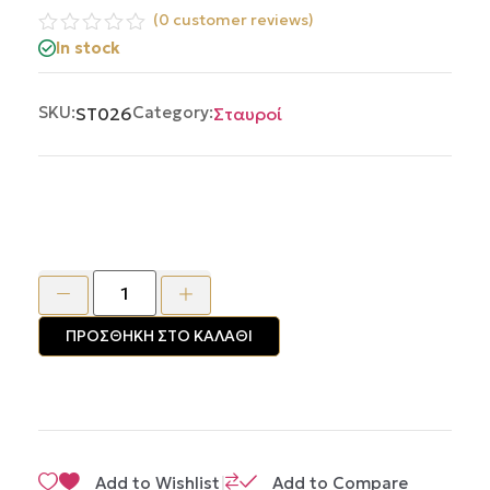
(
0
customer reviews)
Βαθμολογήθηκε
In stock
με
0
από
SKU:
Category:
ST026
Σταυροί
5
ΠΡΟΣΘΉΚΗ ΣΤΟ ΚΑΛΆΘΙ
|
Add to Wishlist
Add to Compare