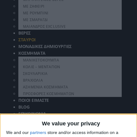
ΜΕ ΖΑΦΕΊΡΙ
ΜΕ ΡΟΥΜΠΊΝΙ
ΜΕ ΣΜΑΡΆΓΔΙ
ΜΑΊΑΝΔΡΟΣ EXCLUSIVE
ΒΈΡΕΣ
ΣΤΑΥΡΟΊ
ΜΟΝΑΔΙΚΈΣ ΔΗΜΙΟΥΡΓΊΕΣ
ΚΟΣΜΉΜΑΤΑ
ΜΑΝΙΚΕΤΌΚΟΥΜΠΑ
ΚΟΛΙΈ – ΜΕΝΤΑΓΙΌΝ
ΣΚΟΥΛΑΡΊΚΙΑ
ΒΡΑΧΙΌΛΙΑ
ΑΣΗΜΈΝΙΑ ΚΟΣΜΉΜΑΤΑ
ΠΡΟΣΦΟΡΈΣ ΚΟΣΜΗΜΆΤΩΝ
ΠΟΙΟΙ ΕΊΜΑΣΤΕ
BLOG
ΕΠΙΚΟΙΝΩΝΊΑ
We value your privacy
Search
We and our
partners
store and/or access information on a