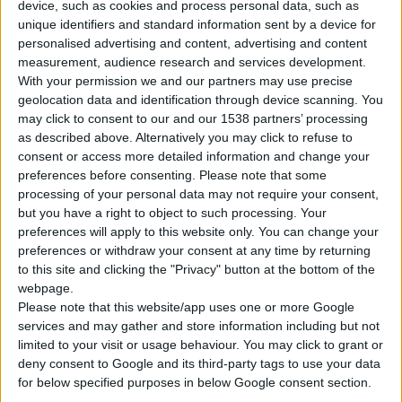
device, such as cookies and process personal data, such as
unique identifiers and standard information sent by a device for
personalised advertising and content, advertising and content
measurement, audience research and services development.
Home
Προϊόντα
Σταυροί
With your permission we and our partners may use precise
Σταυρός 14Κ χρυσό με λίθους & αλυσίδα 09
geolocation data and identification through device scanning. You
may click to consent to our and our 1538 partners’ processing
as described above. Alternatively you may click to refuse to
consent or access more detailed information and change your
preferences before consenting.
Please note that some
processing of your personal data may not require your consent,
but you have a right to object to such processing. Your
preferences will apply to this website only. You can change your
preferences or withdraw your consent at any time by returning
to this site and clicking the "Privacy" button at the bottom of the
webpage.
Please note that this website/app uses one or more Google
services and may gather and store information including but not
limited to your visit or usage behaviour. You may click to grant or
deny consent to Google and its third-party tags to use your data
for below specified purposes in below Google consent section.