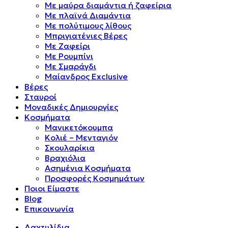
Mε μαύρα διαμάντια ή ζαφείρια
Mε πλαϊνά Διαμάντια
Mε πολύτιμους λίθους
Μπριγιατένιες Βέρες
Με Ζαφείρι
Με Ρουμπίνι
Με Σμαράγδι
Μαίανδρος Exclusive
Βέρες
Σταυροί
Μοναδικές Δημιουργίες
Κοσμήματα
Μανικετόκουμπα
Κολιέ – Μενταγιόν
Σκουλαρίκια
Βραχιόλια
Ασημένια Κοσμήματα
Προσφορές Κοσμημάτων
Ποιοι Είμαστε
Blog
Επικοινωνία
Δαχτυλίδια