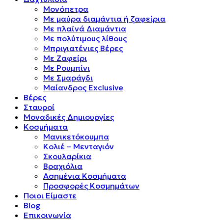
Μονόπετρα
Mε μαύρα διαμάντια ή ζαφείρια
Mε πλαϊνά Διαμάντια
Mε πολύτιμους λίθους
Μπριγιατένιες Βέρες
Με Ζαφείρι
Με Ρουμπίνι
Με Σμαράγδι
Μαίανδρος Exclusive
Βέρες
Σταυροί
Μοναδικές Δημιουργίες
Κοσμήματα
Μανικετόκουμπα
Κολιέ – Μενταγιόν
Σκουλαρίκια
Βραχιόλια
Ασημένια Κοσμήματα
Προσφορές Κοσμημάτων
Ποιοι Είμαστε
Blog
Επικοινωνία