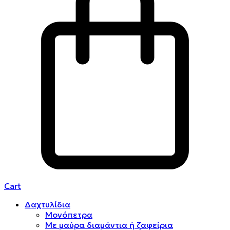
Cart
Δαχτυλίδια
Μονόπετρα
Mε μαύρα διαμάντια ή ζαφείρια