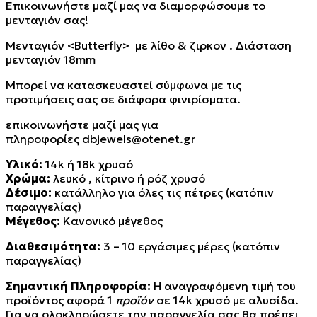
Επικοινωνήστε μαζί μας να διαμορφώσουμε το
μενταγιόν σας!
Μενταγιόν <Butterfly> με λίθο & ζιρκον . Διάσταση
μενταγιόν 18mm
Μπορεί να κατασκευαστεί σύμφωνα με τις
προτιμήσεις σας σε διάφορα φινιρίσματα.
επικοινωνήστε μαζί μας για
πληροφορίες
dbjewels@otenet.gr
Υλικό:
14k ή 18k χρυσό
Χρώμα:
λευκό , κίτρινο ή ρόζ χρυσό
Δέσιμο:
κατάλληλο για όλες τις πέτρες (κατόπιν
παραγγελίας)
Μέγεθος:
Κανονικό μέγεθος
Διαθεσιμότητα:
3 – 10 εργάσιμες μέρες (κατόπιν
παραγγελίας)
Σημαντική Πληροφορία:
Η αναγραφόμενη τιμή του
προϊόντος αφορά 1
προϊόν
σε 14k χρυσό με αλυσίδα.
Για να ολοκληρώσετε την παραγγελία σας θα πρέπει