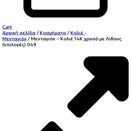
Cart
Αρχική σελίδα
/
Κοσμήματα
/
Κολιέ -
Μενταγιόν
/ Μενταγιόν – Κολιέ 14Κ χρυσό με Λίθους
(επιλογές) 049