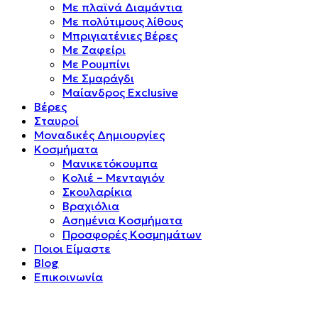
Mε πλαϊνά Διαμάντια
Mε πολύτιμους λίθους
Μπριγιατένιες Βέρες
Με Ζαφείρι
Με Ρουμπίνι
Με Σμαράγδι
Μαίανδρος Exclusive
Βέρες
Σταυροί
Μοναδικές Δημιουργίες
Κοσμήματα
Μανικετόκουμπα
Κολιέ – Μενταγιόν
Σκουλαρίκια
Βραχιόλια
Ασημένια Κοσμήματα
Προσφορές Κοσμημάτων
Ποιοι Είμαστε
Blog
Επικοινωνία