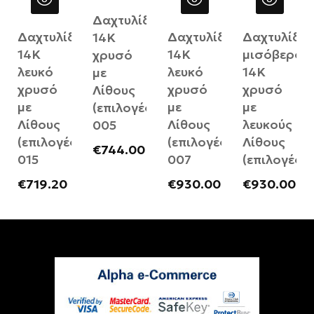
Δαχτυλίδι
Δαχτυλίδι
Δαχτυλίδι
Δαχτυλίδι
14Κ
14Κ
14Κ
μισόβερο
χρυσό
λευκό
λευκό
14Κ
με
χρυσό
χρυσό
χρυσό
Λίθους
με
με
με
(επιλογές)
Λίθους
Λίθους
λευκούς
005
(επιλογές)
(επιλογές)
Λίθους
€
744.00
015
007
(επιλογές)
€
719.20
€
930.00
€
930.00