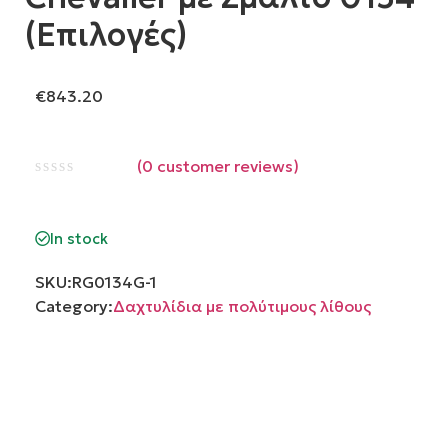
(Επιλογές)
€
843.20
(
0
customer reviews)
Βαθμολογήθηκε
με
0
από
In stock
5
SKU:
RG0134G-1
Category:
Δαχτυλίδια με πολύτιμους λίθους