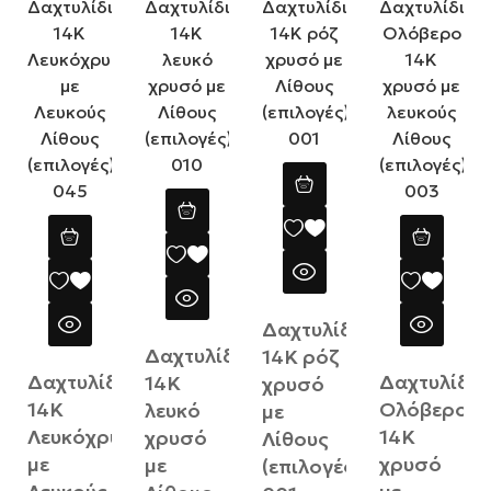
Δαχτυλίδι
Δαχτυλίδι
14Κ ρόζ
Δαχτυλίδι
Δαχτυλίδι
14Κ
χρυσό
14Κ
Ολόβερο
λευκό
με
Λευκόχρυσο
14Κ
χρυσό
Λίθους
με
χρυσό
με
(επιλογές)