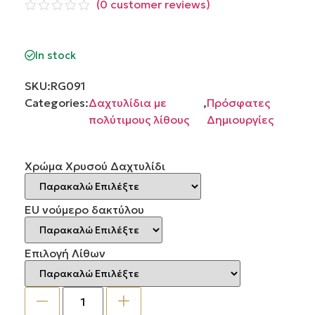
(
0
customer reviews)
Βαθμολογήθηκε
με
0
από
In stock
5
SKU:
RG091
Categories:
Δαχτυλίδια με
,
Πρόσφατες
πολύτιμους λίθους
Δημιουργίες
Χρώμα Χρυσού Δαχτυλίδι
EU νούμερο δακτύλου
Επιλογή Λίθων