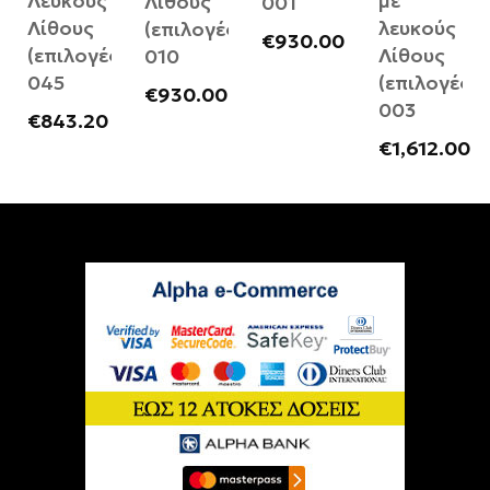
Λευκούς
με
Λίθους
001
Λίθους
λευκούς
(επιλογές)
€
930.00
(επιλογές)
Λίθους
010
045
(επιλογές)
€
930.00
003
€
843.20
€
1,612.00