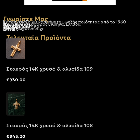
Γνωρίστε Μας
Κατασκευάζουμε κοσμήματα υψηλής ποιότητας από το 1960
Διεύθυνση:
Ερμού 18 (1ος όροφος), Αθήνα, Ελλάδα
Τηλέφωνο:
+30 210-3237494
Email:
dbjewels@otenet.gr
Τελευταία Προϊόντα
Σταυρός 14Κ χρυσό & αλυσίδα 109
€
930.00
Σταυρός 14Κ χρυσό & αλυσίδα 108
€
843.20