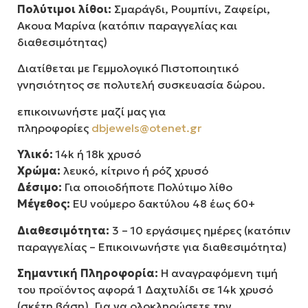
Πολύτιμοι λίθοι:
Σμαράγδι, Ρουμπίνι, Ζαφείρι,
Ακουα Μαρίνα (κατόπιν παραγγελίας και
διαθεσιμότητας)
Διατίθεται με Γεμμολογικό Πιστοποιητικό
γνησιότητος σε πολυτελή συσκευασία δώρου.
επικοινωνήστε μαζί μας για
πληροφορίες
dbjewels@otenet.gr
Υλικό:
14k ή 18k χρυσό
Χρώμα:
λευκό, κίτρινο ή ρόζ χρυσό
Δέσιμο:
Για οποιοδήποτε Πολύτιμο λίθο
Μέγεθος:
EU νούμερο δακτύλου 48 έως 60+
Διαθεσιμότητα:
3 – 10 εργάσιμες ημέρες (κατόπιν
παραγγελίας – Επικοινωνήστε για διαθεσιμότητα)
Σημαντική Πληροφορία:
Η αναγραφόμενη τιμή
του προϊόντος αφορά 1 Δαχτυλίδι σε 14k χρυσό
(σκέτη βάση). Για να ολοκληρώσετε την