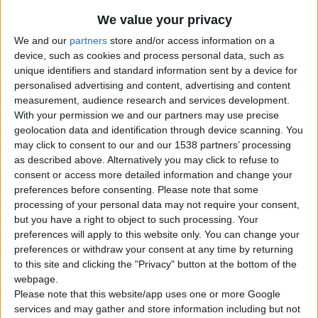
We value your privacy
We and our
partners
store and/or access information on a
device, such as cookies and process personal data, such as
Δαχτυλίδι 14Κ ρόζ χρυσό με Λίθους (επιλογές) 042
unique identifiers and standard information sent by a device for
personalised advertising and content, advertising and content
measurement, audience research and services development.
With your permission we and our partners may use precise
geolocation data and identification through device scanning. You
may click to consent to our and our 1538 partners’ processing
as described above. Alternatively you may click to refuse to
consent or access more detailed information and change your
preferences before consenting.
Please note that some
processing of your personal data may not require your consent,
but you have a right to object to such processing. Your
preferences will apply to this website only. You can change your
preferences or withdraw your consent at any time by returning
Δαχτυλίδι 14Κ Λευκόχρυσο με Λευκούς Λίθους (επιλογές) 045
to this site and clicking the "Privacy" button at the bottom of the
0
out of 5
webpage.
( Δεν υπάρχει καμία αξιολόγηση ακόμη. )
Please note that this website/app uses one or more Google
€
1,054
services and may gather and store information including but not