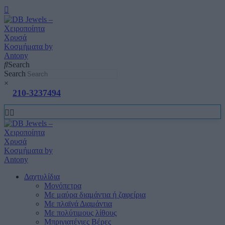
Search
Search
×
210-3237494
Δαχτυλίδια
Μονόπετρα
Mε μαύρα διαμάντια ή ζαφείρια
Mε πλαϊνά Διαμάντια
Mε πολύτιμους λίθους
Μπριγιατένιες Βέρες