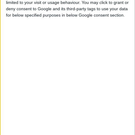
limited to your visit or usage behaviour. You may click to grant or
Κωδικός προϊόντος:
RG043
Κατηγορία:
Δαχτυλίδια με πολύτιμους
deny consent to Google and its third-party tags to use your data
λίθους
for below specified purposes in below Google consent section.
Χρώμα Χρυσού 14Κ ή 18Κ
0 €
Επιλογή Λίθου
70
€
EU νούμερο δακτύλου
-25 €
Ταμείο
Προσθήκη στο καλάθι
Facebook
Twitter
LinkedIn
Google +
Email
Add to Wishlist
Περιγραφή
Αξιολογήσεις (0)
Περιγραφή