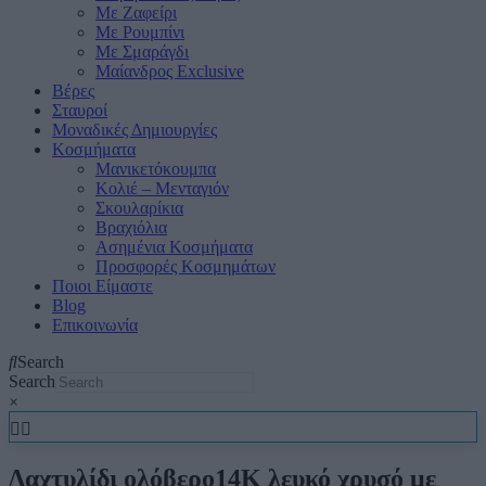
Με Ζαφείρι
Με Ρουμπίνι
Με Σμαράγδι
Μαίανδρος Exclusive
Βέρες
Σταυροί
Μοναδικές Δημιουργίες
Κοσμήματα
Μανικετόκουμπα
Κολιέ – Μενταγιόν
Σκουλαρίκια
Βραχιόλια
Ασημένια Κοσμήματα
Προσφορές Κοσμημάτων
Ποιοι Είμαστε
Blog
Επικοινωνία
Search
Search
×
Δαχτυλίδι ολόβερο14Κ λευκό χρυσό με