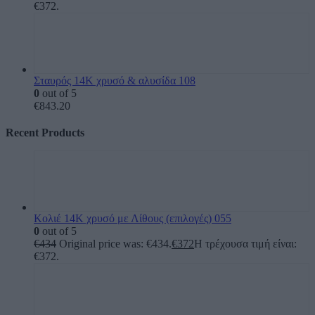
€372.
Σταυρός 14Κ χρυσό & αλυσίδα 108
0
out of 5
€
843.20
Recent Products
Κολιέ 14Κ χρυσό με Λίθους (επιλογές) 055
0
out of 5
€
434
Original price was: €434.
€
372
Η τρέχουσα τιμή είναι:
€372.