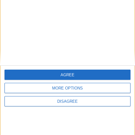
Add to Wishlist
Add to Wishlist
Δαχτυλίδια με πολύτιμους λίθους
Δαχτυλίδι 14Κ χρυσό με Λίθους (επιλογές) 011
0
out of 5
€
806
AGREE
MORE OPTIONS
DISAGREE
Add to Wishlist
Add to Wishlist
Δαχτυλίδια με πολύτιμους λίθους
,
Μπριγιατένιες Βέρες