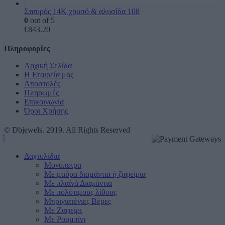
Σταυρός 14Κ χρυσό & αλυσίδα 108
0
out of 5
€
843.20
Πληροφορίες
Αρχική Σελίδα
Η Εταιρεία μας
Αποστολές
Πληρωμές
Επικοινωνία
Όροι Χρήσης
© Dbjewels. 2019. All Rights Reserved
Δαχτυλίδια
Μονόπετρα
Mε μαύρα διαμάντια ή ζαφείρια
Mε πλαϊνά Διαμάντια
Mε πολύτιμους λίθους
Μπριγιατένιες Βέρες
Με Ζαφείρι
Με Ρουμπίνι