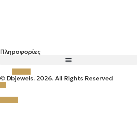
Σταυρός 14Κ χρυσό & αλυσίδα 106
€
744.00
Πληροφορίες
© Dbjewels. 2026. All Rights Reserved