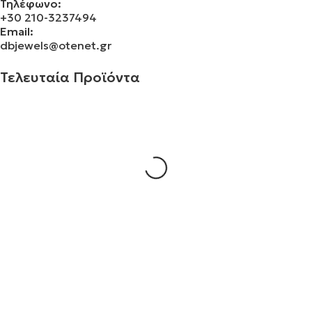
Τηλέφωνο:
+30 210-3237494
Email:
dbjewels@otenet.gr
Τελευταία Προϊόντα
Σταυρός 14Κ χρυσό & αλυσίδα 108
€
843.20
Σταυρός 14Κ χρυσό & αλυσίδα 107
€
843.20