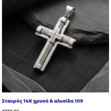
Σταυρός 14Κ χρυσό & αλυσίδα 109
€
930.00