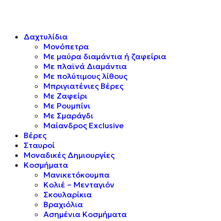
Δαχτυλίδια
Μονόπετρα
Mε μαύρα διαμάντια ή ζαφείρια
Mε πλαϊνά Διαμάντια
Mε πολύτιμους λίθους
Μπριγιατένιες Βέρες
Με Ζαφείρι
Με Ρουμπίνι
Με Σμαράγδι
Μαίανδρος Exclusive
Βέρες
Σταυροί
Μοναδικές Δημιουργίες
Κοσμήματα
Μανικετόκουμπα
Κολιέ – Μενταγιόν
Σκουλαρίκια
Βραχιόλια
Ασημένια Κοσμήματα