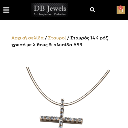
0
Αρχική σελίδα
/
Σταυροί
/ Σταυρός 14Κ ρόζ
χρυσό με λίθους & αλυσίδα 65B