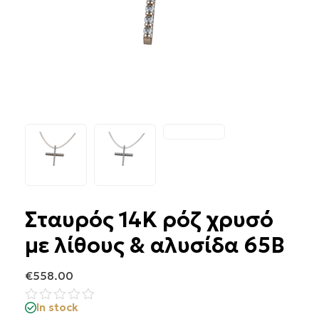
Σταυρός 14Κ ρόζ χρυσό
με λίθους & αλυσίδα 65B
€
558.00
In stock
Βαθμολογήθηκε