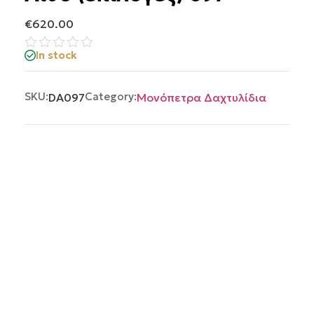
€
620.00
In stock
Βαθμολογήθηκε
με
0
από
SKU:
Category:
DA097
Μονόπετρα Δαχτυλίδια
5