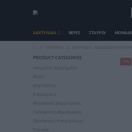
ΔΑΧΤΥΛΊΔΙΑ
ΒΈΡΕΣ
ΣΤΑΥΡΟΊ
ΜΟΝΑΔΙΚ
ΠΡΟΪΌΝΤΑ
ΔΑΧΤΥΛΊΔΙΑ
,
ΜΟΝΑΔΙΚΈΣ ΔΗΜΙΟΥΡ
PRODUCT CATEGORIES
-7%
Ασημένια Κοσμήματα
Βέρες
Δαχτυλίδια
Κοσμήματα
Μοναδικές Δημιουργίες
Πρόσφατες Δημιουργίες
Προσφορές Κοσμημάτων
Σταυροί