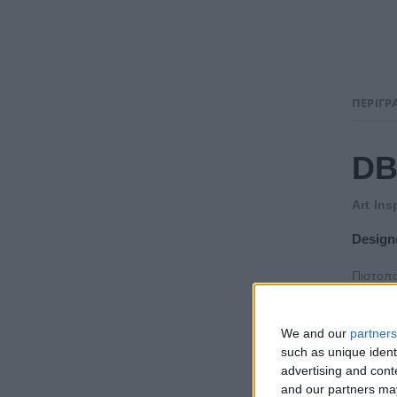
ΠΕΡΙΓΡ
DB
Αrt Ins
Design
Πιστοπο
Ενα υπέ
We and our
partners
Το προ
such as unique ident
Διατίθ
advertising and con
and our partners may