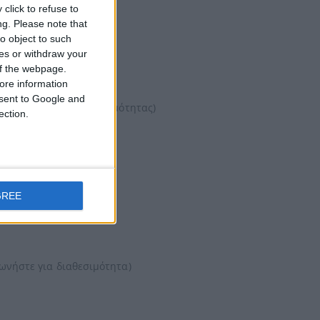
click to refuse to
ng.
Please note that
ν τις ανάγκες σας.
o object to such
ces or withdraw your
και πολλά άλλα.
 of the webpage.
ore information
onsent to Google and
παραγγελίας και διαθεσιμότητας)
ection.
GREE
νωνήστε για διαθεσιμότητα)