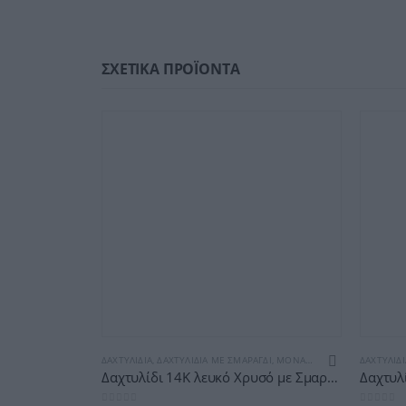
ΣΧΕΤΙΚΆ ΠΡΟΪΌΝΤΑ
ΔΑΧΤΥΛΊΔΙΑ
,
ΔΑΧΤΥΛΊΔΙΑ ΜΕ ΣΜΑΡΆΓΔΙ
,
ΜΟΝΑΔΙΚΈΣ ΔΗΜΙΟΥΡΓΊΕΣ
ΔΑΧΤΥΛΊΔΙ
Δαχτυλίδι 14Κ λευκό Χρυσό με Σμαράγδι & Μπριγιάν (επιλογές) ΕΜ006