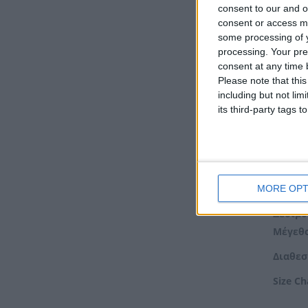
consent to our and o
consent or access m
Διαθέτο
some processing of y
processing. Your pre
Ημιπολ
consent at any time b
(ενημε
Please note that thi
including but not lim
Πολύτι
its third-party tags
επικοι
Υλικό:
MORE OPT
Χρώμα
Δέσιμο
Μέγεθο
Διαθεσ
Size Ch