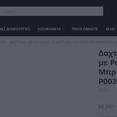
ΈΣ ΔΗΜΙΟΥΡΓΊΕΣ
ΚΟΣΜΉΜΑΤΑ
ΠΟΙΟΙ ΕΊΜΑΣΤΕ
BLOG
ΓΊΕΣ
,
ΔΑΧΤΥΛΊΔΙΑ ΜΕ ΡΟΥΜΠΊΝΙ
ΔΑΧΤΥΛΊΔΙ 14Κ ΧΡΥΣΌ ΜΕ ΡΟΥΜΠΊΝΙ & Μ
Δαχτ
με Ρ
Μπρι
Ρ003
0
out of 5
€
1,860