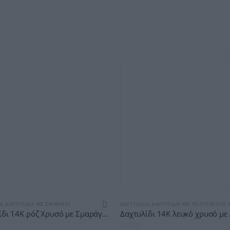
Α
,
ΔΑΧΤΥΛΊΔΙΑ ΜΕ ΣΜΑΡΆΓΔΙ
ΔΑΧΤΥΛΊΔΙΑ
,
ΔΑΧΤΥΛΊΔΙΑ ΜΕ ΠΟΛΎΤΙΜΟΥΣ ΛΊΘ
Δαχτυλίδι 14Κ ρόζ Χρυσό με Σμαράγδι & Μπριγιάν (επιλογές) ΕΜ005