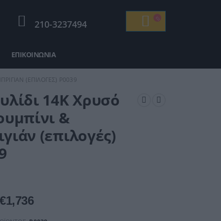
210-3237494
ΕΠΙΚΟΙΝΩΝΊΑ
ΠΡΙΓΙΆΝ (ΕΠΙΛΟΓΈΣ) Ρ0039
υλίδι 14Κ Χρυσό
ουμπίνι &
γιάν (επιλογές)
9
Original
Η
€
1,736
price
τρέχουσα