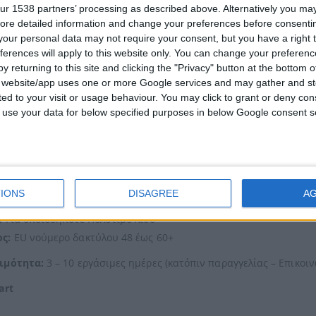
ur 1538 partners’ processing as described above. Alternatively you may 
ore detailed information and change your preferences before consenti
υμε μεγάλη ποικιλία σε λίθους εάν τα προτεινόμενα δεν καλύπτου
our personal data may not require your consent, but you have a right t
ferences will apply to this website only. You can change your preferen
ύτιμοι λίθοι:
Τουρμαλίνα, Τοπάζ, Αμέθυστος, Γκάρνετ, Περίδοτο 
y returning to this site and clicking the "Privacy" button at the bottom
ρώστε μας χρώμα Ημιπολύτιμου λίθου κατά την παραγγελία σας)
s website/app uses one or more Google services and may gather and st
ited to your visit or usage behaviour. You may click to grant or deny c
μοι λίθοι:
Σμαράγδι, Ρουμπίνι, Ζαφείρι, Ακουα Μαρίνα (κατόπιν 
 to use your data for below specified purposes in below Google consent s
νωνήστε μαζί μας για πληροφορίες
dbjewels@otenet.gr
14k ή 18k χρυσό
IONS
DISAGREE
A
:
λευκό, κίτρινο ή ρόζ χρυσό
:
Για οποιοδήποτε Πολύτιμο λίθο
ς:
EU νούμερο δακτύλου 48 έως 60+
ιμότητα:
3 – 10 εργάσιμες ημέρες (κατόπιν παραγγελίας – Επικοι
art