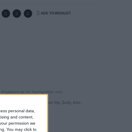
ADD TO WISHLIST
ί σύμφωνα με τις προτιμήσεις σας.
α την τόσο ξεχωριστή μέρα της ζωής σας.
cess personal data,
tising and content,
κευασία δώρου.
your permission we
ng. You may click to