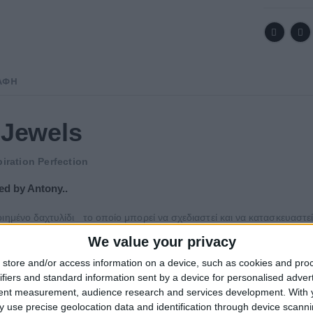
ΑΦΉ
Jewels
piration Perfection
ed by Antony..
ιημένο δαχτυλίδι το οποίο μπορεί να σχεδιαστεί και να κατασκευαστε
We value your privacy
ροχο κόσμημα εξαιρετικής ποιότητας και αισθητικής, ιδανικό γι
store and/or access information on a device, such as cookies and pro
τείνουμε σε πολύ καλή ποιότητα
Ρουμπινιoύ & Μπριγιάν
ifiers and standard information sent by a device for personalised adver
εται με Γεμμολογικό Πιστοποιητικό γνησιότητος σε πολυτελή συσ
tent measurement, audience research and services development.
With 
 use precise geolocation data and identification through device scanni