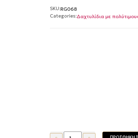
με
0
SKU:
RG068
από
5
Categories:
Δαχτυλίδια με πολύτιμου
ΠΡΟΣΘΉΚΗ Σ