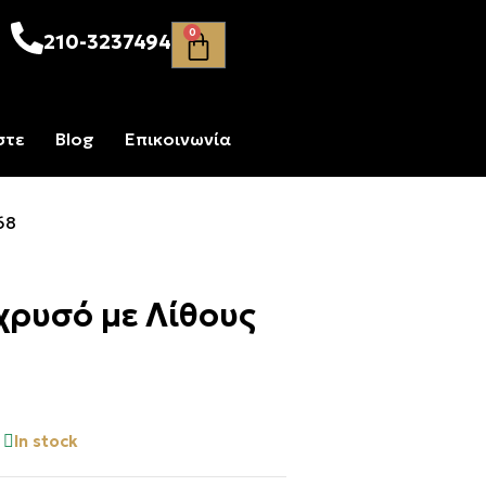
0
210-3237494
στε
Blog
Επικοινωνία
68
χρυσό με Λίθους
In stock