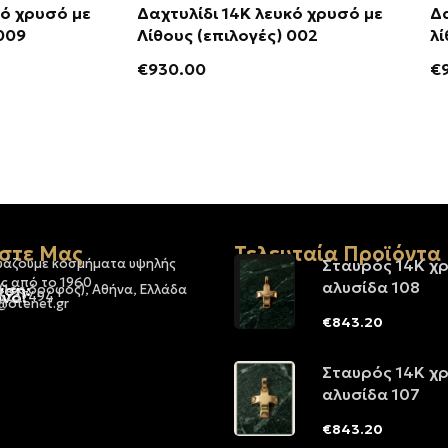
κό χρυσό με
Δαχτυλίδι 14Κ λευκό χρυσό με
Δα
υς (επιλογές) 009
Λίθους (επιλογές) 002
€
930.00
€
στε Μας
Τελευταία Προϊόντα
υάζουμε κοσμήματα υψηλής
Σταυρός 14Κ χ
ς από το 1960
αλυσίδα 108
νση:
 (1ος όροφος), Αθήνα, Ελλάδα
νο:
-3237494
@otenet.gr
€
843.20
Σταυρός 14Κ χ
αλυσίδα 107
€
843.20