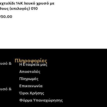
χτυλίδι 14Κ λευκό χρυσό με
λίθους (επιλογές) 010
930.00
Πληροφορίες
ρυσό &
Η Εταιρεία μας
Αποστολές
Πληρωμές
Επικοινωνία
ρυσό &
Όροι Χρήσης
Φόρμα Υπαναχώρησης