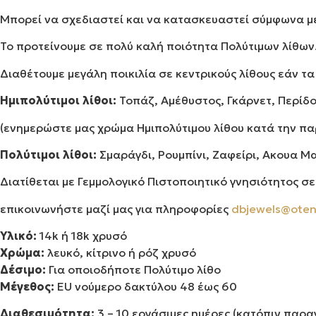
Μπορεί να σχεδιαστεί και να κατασκευαστεί σύμφωνα με 
Το προτείνουμε σε πολύ καλή ποιότητα Πολύτιμων λίθων.
Διαθέτουμε μεγάλη ποικιλία σε κεντρικούς λίθους εάν τ
Ημιπολύτιμοι λίθοι:
Τοπάζ, Αμέθυστος, Γκάρνετ, Περίδο
(ενημερώστε μας χρώμα Ημιπολύτιμου λίθου κατά την πα
Πολύτιμοι λίθοι:
Σμαράγδι, Ρουμπίνι, Ζαφείρι, Ακουα Μ
Διατίθεται με Γεμμολογικό Πιστοποιητικό γνησιότητος 
επικοινωνήστε μαζί μας για πληροφορίες
dbjewels@oten
Υλικό:
14k ή 18k χρυσό
Χρώμα:
λευκό, κίτρινο ή ρόζ χρυσό
Δέσιμο:
Για οποιοδήποτε Πολύτιμο λίθο
Μέγεθος:
EU νούμερο δακτύλου 48 έως 60
Διαθεσιμότητα:
3 – 10 εργάσιμες ημέρες (κατόπιν παρα