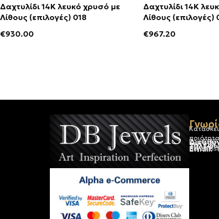
Δαχτυλίδι 14Κ λευκό χρυσό με
Δαχτυλίδι 14Κ λευ
Λίθους (επιλογές) 018
Λίθο
€
930.00
€
967.20
Γνωρί
Κατασκε
ποιότητα
Διεύθυ
Ερμού 18
Τηλέφω
+30 210
Email:
dbjewels