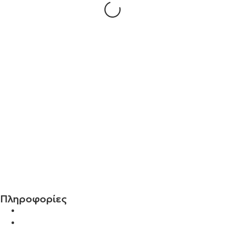
Σταυρός 14Κ χρυσό & αλυσίδα 107
€
843.20
Σταυρός 14Κ χρυσό & αλυσίδα 106
€
744.00
Πληροφορίες
Η Εταιρεία μας
Αποστολές