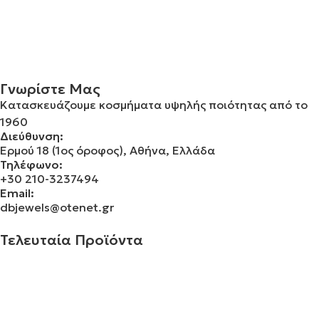
Γνωρίστε Μας
Κατασκευάζουμε κοσμήματα υψηλής ποιότητας από το
1960
Διεύθυνση:
Ερμού 18 (1ος όροφος), Αθήνα, Ελλάδα
Τηλέφωνο:
+30 210-3237494
Email:
dbjewels@otenet.gr
Τελευταία Προϊόντα
Σταυρός 14Κ χρυσό & αλυσίδα 108
€
843.20