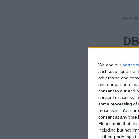
ΠΕΡΙΓΡ
DB
Αrt Ins
We and our
partners
Design
such as unique ident
advertising and con
and our partners may
Περιγ
consent to our and o
consent or access m
Υπέροχ
some processing of y
processing. Your pre
Εκπληκ
consent at any time b
Παρέχε
Please note that thi
including but not lim
its third-party tags