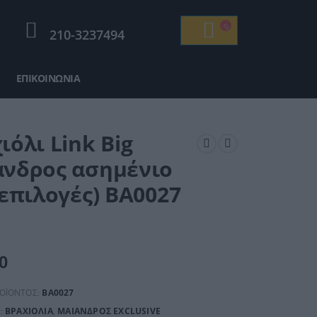
210-3237494
ΕΠΙΚΟΙΝΩΝΊΑ
ιόλι Link Big
νδρος ασημένιο
(επιλογές) ΒΑ0027
0
ΡΟΪΌΝΤΟΣ:
ΒΑ0027
:
ΒΡΑΧΙΌΛΙΑ
,
ΜΑΊΑΝΔΡΟΣ EXCLUSIVE