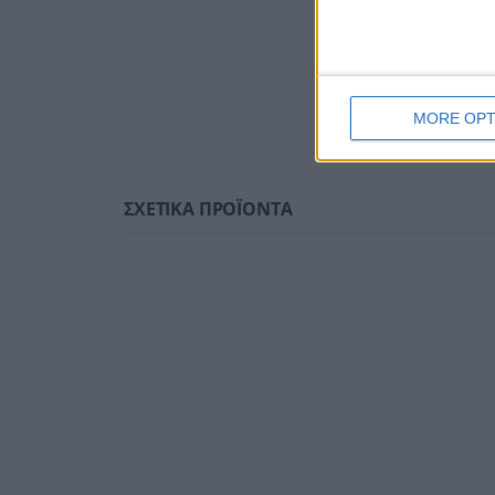
Επικοι
Υλικό:
Χρώμα
MORE OPT
Διαθεσ
ΣΧΕΤΙΚΆ ΠΡΟΪΌΝΤΑ