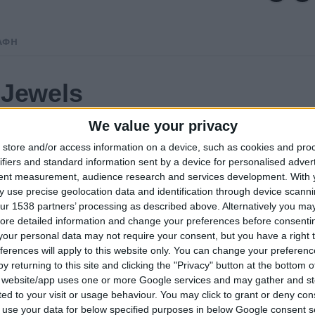
ΑΦΉ
Jewels
piration Perfection
We value your privacy
store and/or access information on a device, such as cookies and pro
ed by Antony..
ifiers and standard information sent by a device for personalised adver
tent measurement, audience research and services development.
With 
 use precise geolocation data and identification through device scanni
ραφή
ur 1538 partners’ processing as described above. Alternatively you may 
ore detailed information and change your preferences before consenti
ο βραχιόλι σχέδιο Μαίανδρος κατασκευσμένο σε 950 βαθμών ασήμι
our personal data may not require your consent, but you have a right t
ferences will apply to this website only. You can change your preferen
τικό βραχιόλι σε Ασημι 925 βαθμών – διατίθεται σε επιπλατινωμ
y returning to this site and clicking the "Privacy" button at the bottom
ται με εγγύηση ποιότητος σε πολυτελή συσκευασία δώρου.
s website/app uses one or more Google services and may gather and st
ited to your visit or usage behaviour. You may click to grant or deny c
 to use your data for below specified purposes in below Google consent s