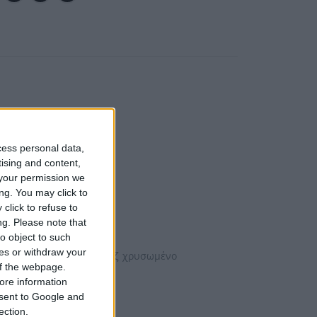
cess personal data,
tising and content,
your permission we
ng. You may click to
click to refuse to
ng.
Please note that
 (Link Bigger)
o object to such
ces or withdraw your
ένο / επιχρυσωμένο ή ρόζ χρυσωμένο
 of the webpage.
ore information
onsent to Google and
ection.