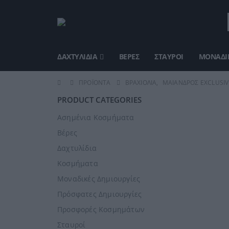
ΔΑΧΤΥΛΊΔΙΑ
ΒΈΡΕΣ
ΣΤΑΥΡΟΊ
ΜΟΝΑΔΙΚ
ΠΡΟΪΌΝΤΑ
ΒΡΑΧΙΌΛΙΑ
,
ΜΑΊΑΝΔΡΟΣ EXCLUSIV
PRODUCT CATEGORIES
Ασημένια Κοσμήματα
Βέρες
Δαχτυλίδια
Κοσμήματα
Μοναδικές Δημιουργίες
Πρόσφατες Δημιουργίες
Προσφορές Κοσμημάτων
Σταυροί