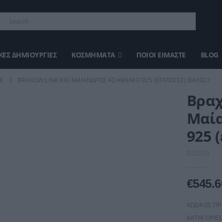
ΈΣ ΔΗΜΙΟΥΡΓΊΕΣ
ΚΟΣΜΉΜΑΤΑ
ΠΟΙΟΙ ΕΊΜΑΣΤΕ
BLOG
E
ΒΡΑΧΙΌΛΙ LINK BIG ΜΑΊΑΝΔΡΟΣ ΑΣΗΜΈΝΙΟ 925 (ΕΠΙΛΟΓΈΣ) ΒΑ0027
Βραχ
Μαία
925 
0
out of 5
€
545.6
ΚΩΔΙΚΌΣ Π
ΚΑΤΗΓΟΡΊΕΣ