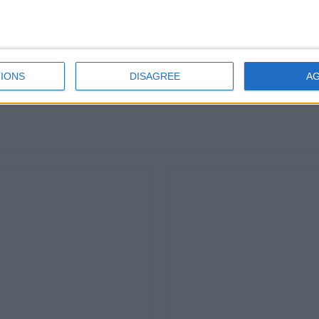
νωνήστε μαζί μας για πληροφορίες
dbjewels@otenet.gr
Ασήμι 950 βαθμών
:
λευκό
IONS
DISAGREE
A
ιμότητα:
3 – 10 εργάσιμες μέρες