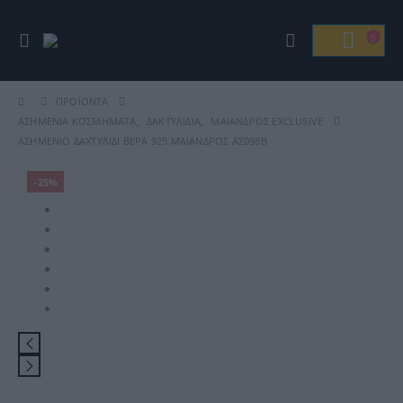
ΠΡΟΪΌΝΤΑ
ΑΣΗΜΈΝΙΑ ΚΟΣΜΉΜΑΤΑ
,
ΔΑΚΤΥΛΊΔΙΑ
,
ΜΑΊΑΝΔΡΟΣ EXCLUSIVE
ΑΣΗΜΈΝΙΟ ΔΑΧΤΥΛΊΔΙ ΒΈΡΑ 925 ΜΑΊΑΝΔΡΟΣ ΑΣ098Β
-25%