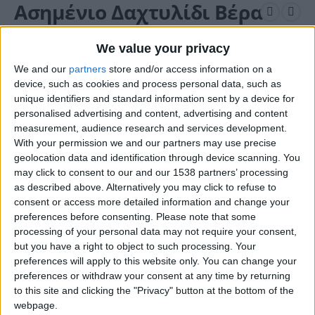
Ασημένιο Δαχτυλίδι Βέρα
925 Μαίανδρος ΑΣ098Β
We value your privacy
We and our
partners
store and/or access information on a
0
out of 5
device, such as cookies and process personal data, such as
Original
Η
€
111.60
€
148.80
unique identifiers and standard information sent by a device for
price
τρέχουσα
personalised advertising and content, advertising and content
was:
τιμή
ΚΩΔΙΚΌΣ ΠΡΟΪΌΝΤΟΣ:
ΑΣ098Β
measurement, audience research and services development.
€148.80.
είναι:
ΚΑΤΗΓΟΡΊΕΣ:
ΑΣΗΜΈΝΙΑ ΚΟΣΜΉΜΑΤΑ
,
ΔΑΚΤΥΛΊΔΙΑ
,
With your permission we and our partners may use precise
€111.60.
ΜΑΊΑΝΔΡΟΣ EXCLUSIVE
geolocation data and identification through device scanning. You
may click to consent to our and our 1538 partners’ processing
as described above. Alternatively you may click to refuse to
Νούμερο Δακτύλου
consent or access more detailed information and change your
preferences before consenting.
Please note that some
€
processing of your personal data may not require your consent,
but you have a right to object to such processing. Your
Επιλογή Χρυσώματος
preferences will apply to this website only. You can change your
preferences or withdraw your consent at any time by returning
€
to this site and clicking the "Privacy" button at the bottom of the
webpage.
Επιλογή λίθων