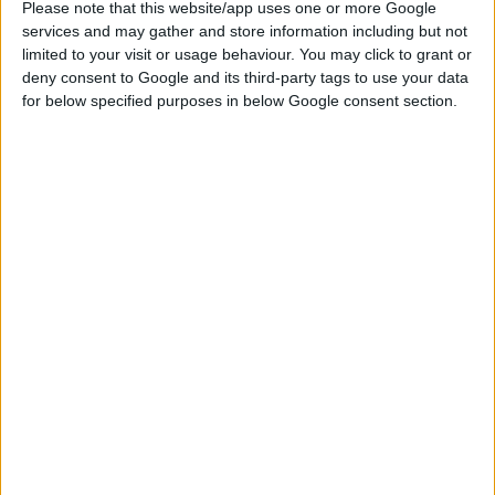
Please note that this website/app uses one or more Google
services and may gather and store information including but not
€
limited to your visit or usage behaviour. You may click to grant or
deny consent to Google and its third-party tags to use your data
for below specified purposes in below Google consent section.
ΤΑΜΕΊΟ
ΠΡΟΣΘΉΚΗ ΣΤΟ ΚΑΛΆΘΙ
ADD TO WISHLIST
Designed by Antony..
Υπέροχο δαχτυλίδι κατασκευσμένο σε 925 βαθμών ασήμι –
επιπλατινωμένο / επιχρυσωμένο ή ρόζ χρυσωμένο