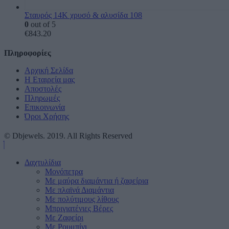
Σταυρός 14Κ χρυσό & αλυσίδα 108
0
out of 5
€
843.20
Πληροφορίες
Αρχική Σελίδα
Η Εταιρεία μας
Αποστολές
Πληρωμές
Επικοινωνία
Όροι Χρήσης
© Dbjewels. 2019. All Rights Reserved
Δαχτυλίδια
Μονόπετρα
Mε μαύρα διαμάντια ή ζαφείρια
Mε πλαϊνά Διαμάντια
Mε πολύτιμους λίθους
Μπριγιατένιες Βέρες
Με Ζαφείρι
Με Ρουμπίνι