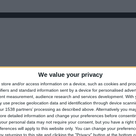
We value your privacy
store and/or access information on a device, such as cookies and pro
ifiers and standard information sent by a device for personalised adver
tent measurement, audience research and services development.
With 
 use precise geolocation data and identification through device scanni
ur 1538 partners’ processing as described above. Alternatively you may 
ore detailed information and change your preferences before consenti
our personal data may not require your consent, but you have a right t
ferences will apply to this website only. You can change your preferen
y returning to this site and clicking the "Privacy" button at the bottom