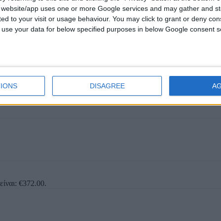
s website/app uses one or more Google services and may gather and st
είναι: €372.00.
ited to your visit or usage behaviour. You may click to grant or deny c
 to use your data for below specified purposes in below Google consent s
IONS
DISAGREE
A
είναι: €372.00.