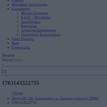
Σταυροί
Μοναδικές Δημιουργίες
Κοσμήματα
Μανικετόκουμπα
Κολιέ – Μενταγιόν
Σκουλαρίκια
Βραχιόλια
Ασημένια Κοσμήματα
Προσφορές Κοσμημάτων
Ποιοι Είμαστε
Blog
Επικοινωνία
Search
Search
×
1783143322755
Home
Δαχτυλίδι 14k Λευκόχρυσο με Ζαφείρι (επιλογές) Ζ0067
1783143322755