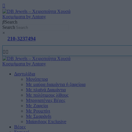
Search
Search
×
210-3237494
Δαχτυλίδια
Μονόπετρα
Mε μαύρα διαμάντια ή ζαφείρια
Mε πλαϊνά Διαμάντια
Mε πολύτιμους λίθους
Μπριγιατένιες Βέρες
Με Ζαφείρι
Με Ρουμπίνι
Με Σμαράγδι
Μαίανδρος Exclusive
Βέρες