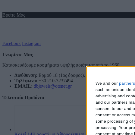
Βρείτε Μας
Facebook
Instagram
Γνωρίστε Μας
Κατασκευάζουμε κοσμήματα υψηλής ποιότητας από το 1960
Διεύθυνση:
Ερμού 18 (1ος όροφος), Αθήνα, Ελλάδα
Τηλέφωνο:
+30 210-3237494
We and our
partners
EMAIL:
dbjewels@otenet.gr
such as unique ident
advertising and con
Τελευταία Προϊόντα
and our partners may
consent to our and o
consent or access m
some processing of y
processing. Your pre
consent at any time b
Κολιέ 14Κ χρυσό με Λίθους (επιλογές) 055