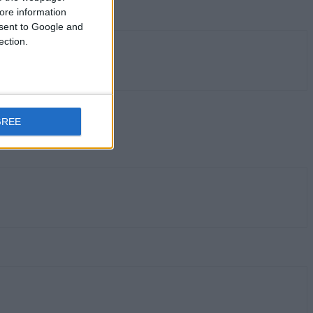
ore information
onsent to Google and
ection.
GREE