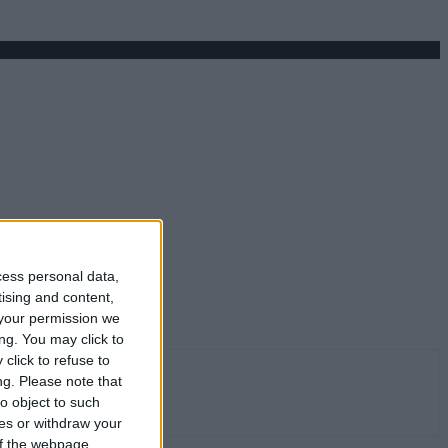
cess personal data,
tising and content,
your permission we
ng. You may click to
click to refuse to
ng.
Please note that
o object to such
ces or withdraw your
 of the webpage.