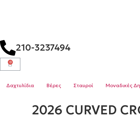
210-3237494
0
Δαχτυλίδια
Βέρες
Σταυροί
Μοναδικές Δη
2026 CURVED CR