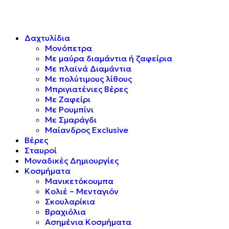
Δαχτυλίδια
Μονόπετρα
Mε μαύρα διαμάντια ή ζαφείρια
Mε πλαϊνά Διαμάντια
Mε πολύτιμους λίθους
Μπριγιατένιες Βέρες
Με Ζαφείρι
Με Ρουμπίνι
Με Σμαράγδι
Μαίανδρος Exclusive
Βέρες
Σταυροί
Μοναδικές Δημιουργίες
Κοσμήματα
Μανικετόκουμπα
Κολιέ – Μενταγιόν
Σκουλαρίκια
Βραχιόλια
Ασημένια Κοσμήματα