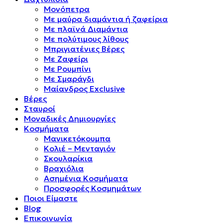
Μονόπετρα
Mε μαύρα διαμάντια ή ζαφείρια
Mε πλαϊνά Διαμάντια
Mε πολύτιμους λίθους
Μπριγιατένιες Βέρες
Με Ζαφείρι
Με Ρουμπίνι
Με Σμαράγδι
Μαίανδρος Exclusive
Βέρες
Σταυροί
Μοναδικές Δημιουργίες
Κοσμήματα
Μανικετόκουμπα
Κολιέ – Μενταγιόν
Σκουλαρίκια
Βραχιόλια
Ασημένια Κοσμήματα
Προσφορές Κοσμημάτων
Ποιοι Είμαστε
Blog
Επικοινωνία