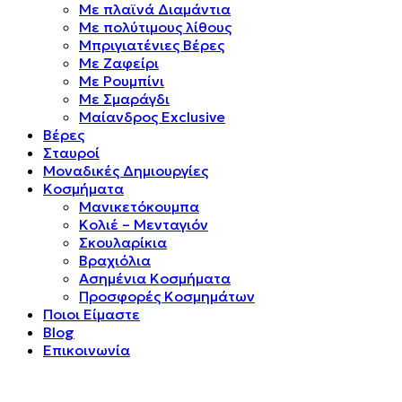
Mε πλαϊνά Διαμάντια
Mε πολύτιμους λίθους
Μπριγιατένιες Βέρες
Με Ζαφείρι
Με Ρουμπίνι
Με Σμαράγδι
Μαίανδρος Exclusive
Βέρες
Σταυροί
Μοναδικές Δημιουργίες
Κοσμήματα
Μανικετόκουμπα
Κολιέ – Μενταγιόν
Σκουλαρίκια
Βραχιόλια
Ασημένια Κοσμήματα
Προσφορές Κοσμημάτων
Ποιοι Είμαστε
Blog
Επικοινωνία