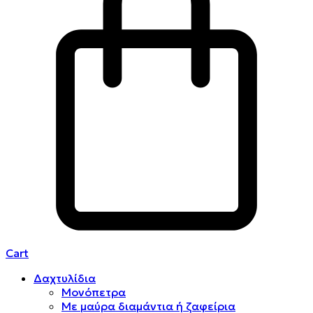
Cart
Δαχτυλίδια
Μονόπετρα
Mε μαύρα διαμάντια ή ζαφείρια