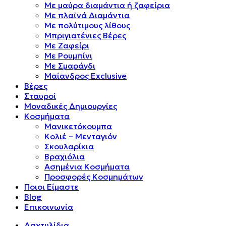
Mε μαύρα διαμάντια ή ζαφείρια
Mε πλαϊνά Διαμάντια
Mε πολύτιμους λίθους
Μπριγιατένιες Βέρες
Με Ζαφείρι
Με Ρουμπίνι
Με Σμαράγδι
Μαίανδρος Exclusive
Βέρες
Σταυροί
Μοναδικές Δημιουργίες
Κοσμήματα
Μανικετόκουμπα
Κολιέ – Μενταγιόν
Σκουλαρίκια
Βραχιόλια
Ασημένια Κοσμήματα
Προσφορές Κοσμημάτων
Ποιοι Είμαστε
Blog
Επικοινωνία
Δαχτυλίδια