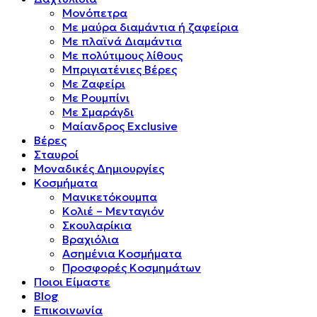
Μονόπετρα
Mε μαύρα διαμάντια ή ζαφείρια
Mε πλαϊνά Διαμάντια
Mε πολύτιμους λίθους
Μπριγιατένιες Βέρες
Με Ζαφείρι
Με Ρουμπίνι
Με Σμαράγδι
Μαίανδρος Exclusive
Βέρες
Σταυροί
Μοναδικές Δημιουργίες
Κοσμήματα
Μανικετόκουμπα
Κολιέ – Μενταγιόν
Σκουλαρίκια
Βραχιόλια
Ασημένια Κοσμήματα
Προσφορές Κοσμημάτων
Ποιοι Είμαστε
Blog
Επικοινωνία