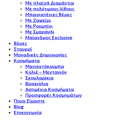
Mε πλαϊνά Διαμάντια
Mε πολύτιμους λίθους
Μπριγιατένιες Βέρες
Με Ζαφείρι
Με Ρουμπίνι
Με Σμαράγδι
Μαίανδρος Exclusive
Βέρες
Σταυροί
Μοναδικές Δημιουργίες
Κοσμήματα
Μανικετόκουμπα
Κολιέ – Μενταγιόν
Σκουλαρίκια
Βραχιόλια
Ασημένια Κοσμήματα
Προσφορές Κοσμημάτων
Ποιοι Είμαστε
Blog
Επικοινωνία