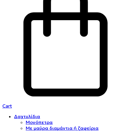
Cart
Δαχτυλίδια
Μονόπετρα
Mε μαύρα διαμάντια ή ζαφείρια