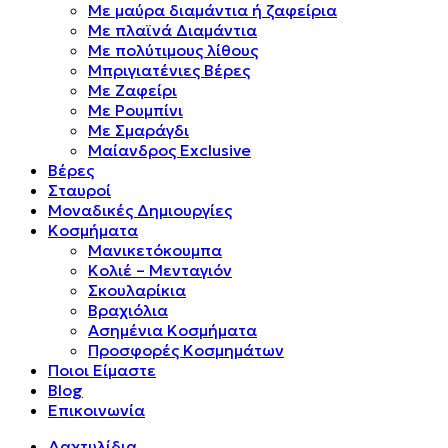
Mε μαύρα διαμάντια ή ζαφείρια
Mε πλαϊνά Διαμάντια
Mε πολύτιμους λίθους
Μπριγιατένιες Βέρες
Με Ζαφείρι
Με Ρουμπίνι
Με Σμαράγδι
Μαίανδρος Exclusive
Βέρες
Σταυροί
Μοναδικές Δημιουργίες
Κοσμήματα
Μανικετόκουμπα
Κολιέ – Μενταγιόν
Σκουλαρίκια
Βραχιόλια
Ασημένια Κοσμήματα
Προσφορές Κοσμημάτων
Ποιοι Είμαστε
Blog
Επικοινωνία
Δαχτυλίδια