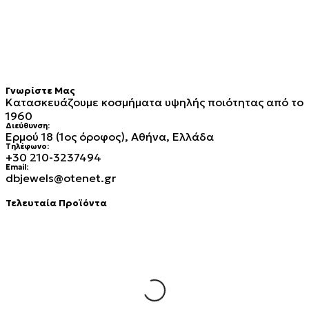
Γνωρίστε Μας
Κατασκευάζουμε κοσμήματα υψηλής ποιότητας από το
1960
Διεύθυνση:
Ερμού 18 (1ος όροφος), Αθήνα, Ελλάδα
Τηλέφωνο:
+30 210-3237494
Email:
dbjewels@otenet.gr
Τελευταία Προϊόντα
Σταυρός 14Κ χρυσό & αλυσίδα 109
€
930.00