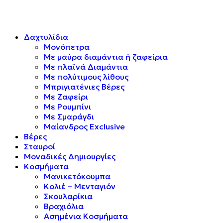
Δαχτυλίδια
Μονόπετρα
Mε μαύρα διαμάντια ή ζαφείρια
Mε πλαϊνά Διαμάντια
Mε πολύτιμους λίθους
Μπριγιατένιες Βέρες
Με Ζαφείρι
Με Ρουμπίνι
Με Σμαράγδι
Μαίανδρος Exclusive
Βέρες
Σταυροί
Μοναδικές Δημιουργίες
Κοσμήματα
Μανικετόκουμπα
Κολιέ – Μενταγιόν
Σκουλαρίκια
Βραχιόλια
Ασημένια Κοσμήματα