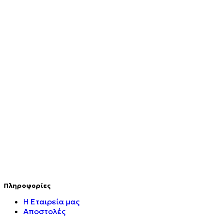
Σταυρός 14Κ χρυσό & αλυσίδα 108
€
843.20
Σταυρός 14Κ χρυσό & αλυσίδα 107
€
843.20
Πληροφορίες
Η Εταιρεία μας
Αποστολές