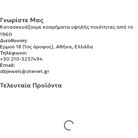
Γνωρίστε Μας
Κατασκευάζουμε κοσμήματα υψηλής ποιότητας από το
1960
Διεύθυνση:
Ερμού 18 (1ος όροφος), Αθήνα, Ελλάδα
Τηλέφωνο:
+30 210-3237494
Email:
dbjewels@otenet.gr
Τελευταία Προϊόντα
Σταυρός 14Κ χρυσό & αλυσίδα 109
€
930.00