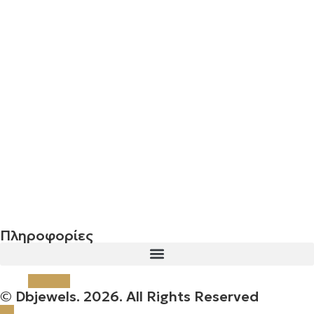
Σταυρός 14Κ χρυσό & αλυσίδα 108
€
843.20
Σταυρός 14Κ χρυσό & αλυσίδα 107
€
843.20
Πληροφορίες
© Dbjewels. 2026. All Rights Reserved