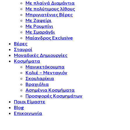
Mε πλαϊνά Διαμάντια
Mε πολύτιμους λίθους
Μπριγιατένιες Βέρες
Με Ζαφείρι
Με Ρουμπίνι
Με Σμαράγδι
Μαίανδρος Exclusive
Βέρες
Σταυροί
Μοναδικές Δημιουργίες
Κοσμήματα
Μανικετόκουμπα
Κολιέ – Μενταγιόν
Σκουλαρίκια
Βραχιόλια
Ασημένια Κοσμήματα
Προσφορές Κοσμημάτων
Ποιοι Είμαστε
Blog
Επικοινωνία