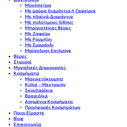
Μονόπετρα
Mε μαύρα διαμάντια ή ζαφείρια
Mε πλαϊνά Διαμάντια
Mε πολύτιμους λίθους
Μπριγιατένιες Βέρες
Με Ζαφείρι
Με Ρουμπίνι
Με Σμαράγδι
Μαίανδρος Exclusive
Βέρες
Σταυροί
Μοναδικές Δημιουργίες
Κοσμήματα
Μανικετόκουμπα
Κολιέ – Μενταγιόν
Σκουλαρίκια
Βραχιόλια
Ασημένια Κοσμήματα
Προσφορές Κοσμημάτων
Ποιοι Είμαστε
Blog
Επικοινωνία