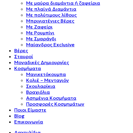
Mε μαύρα διαμάντια ή ζαφείρια
Mε πλαϊνά Διαμάντια
Mε πολύτιμους λίθους
Μπριγιατένιες Βέρες
Με Ζαφείρι
Με Ρουμπίνι
Με Σμαράγδι
Μαίανδρος Exclusive
Βέρες
Σταυροί
Μοναδικές Δημιουργίες
Κοσμήματα
Μανικετόκουμπα
Κολιέ – Μενταγιόν
Σκουλαρίκια
Βραχιόλια
Ασημένια Κοσμήματα
Προσφορές Κοσμημάτων
Ποιοι Είμαστε
Blog
Επικοινωνία
Δαχτυλίδια