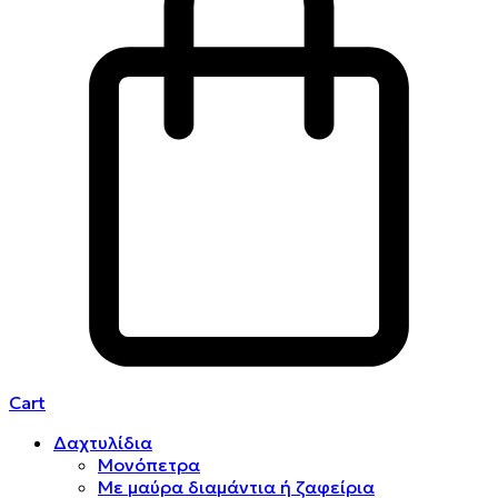
Cart
Δαχτυλίδια
Μονόπετρα
Mε μαύρα διαμάντια ή ζαφείρια