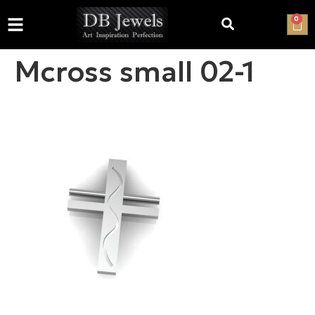
0
Mcross small 02-1