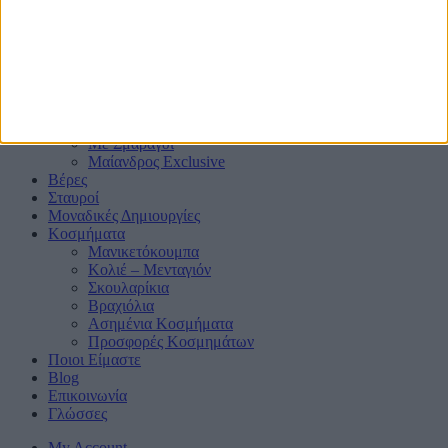
Μονόπετρα
Mε μαύρα διαμάντια ή ζαφείρια
Mε πλαϊνά Διαμάντια
Mε πολύτιμους λίθους
Μπριγιατένιες Βέρες
Με Ζαφείρι
Με Ρουμπίνι
Με Σμαράγδι
Μαίανδρος Exclusive
Βέρες
Σταυροί
Μοναδικές Δημιουργίες
Κοσμήματα
Μανικετόκουμπα
Κολιέ – Μενταγιόν
Σκουλαρίκια
Βραχιόλια
Ασημένια Κοσμήματα
Προσφορές Κοσμημάτων
Ποιοι Είμαστε
Blog
Επικοινωνία
Γλώσσες
My Account