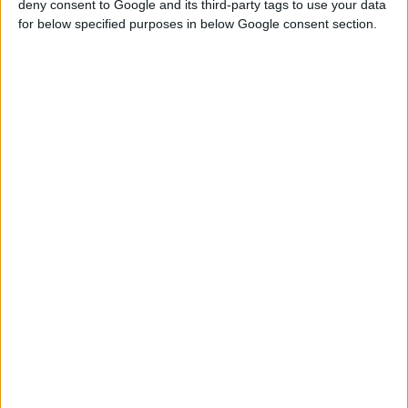
deny consent to Google and its third-party tags to use your data
for below specified purposes in below Google consent section.
Home
Βραχιόλι ασημένιο 925 με Ζιρκόν (επιλογές) ΒΑ006
byzantin bracelet 11
Βρείτε Μας
Facebook
Instagram
Γνωρίστε Μας
Κατασκευάζουμε κοσμήματα υψηλής ποιότητας από το 1960
Διεύθυνση:
Ερμού 18 (1ος όροφος), Αθήνα, Ελλάδα
Τηλέφωνο:
+30 210-3237494
EMAIL:
dbjewels@otenet.gr
Τελευταία Προϊόντα