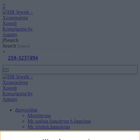
Search
Search
×
210-3237494
Δαχτυλίδια
Μονόπετρα
Mε μαύρα διαμάντια ή ζαφείρια
Mε πλαϊνά Διαμάντια
Mε πολύτιμους λίθους
Μπριγιατένιες Βέρες