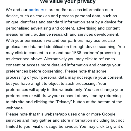
We value your privacy
Με Ζαφείρι
Με Ρουμπίνι
We and our
partners
store and/or access information on a
Με Σμαράγδι
device, such as cookies and process personal data, such as
Μαίανδρος Exclusive
unique identifiers and standard information sent by a device for
Βέρες
personalised advertising and content, advertising and content
Σταυροί
measurement, audience research and services development.
Μοναδικές Δημιουργίες
Κοσμήματα
With your permission we and our partners may use precise
Μανικετόκουμπα
geolocation data and identification through device scanning. You
Κολιέ – Μενταγιόν
may click to consent to our and our 1538 partners’ processing
Σκουλαρίκια
as described above. Alternatively you may click to refuse to
Βραχιόλια
consent or access more detailed information and change your
Ασημένια Κοσμήματα
preferences before consenting.
Please note that some
Προσφορές Κοσμημάτων
Ποιοι Είμαστε
processing of your personal data may not require your consent,
Blog
but you have a right to object to such processing. Your
Επικοινωνία
preferences will apply to this website only. You can change your
preferences or withdraw your consent at any time by returning
Search
to this site and clicking the "Privacy" button at the bottom of the
Search
webpage.
×
Please note that this website/app uses one or more Google
services and may gather and store information including but not
limited to your visit or usage behaviour. You may click to grant or
byzantin bracelet 11