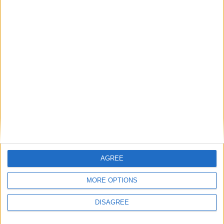
Κολιέ 14Κ χρυσό με Λίθους (επιλογές) 055
0
out of 5
€
434.00
Original price was: €434.00.
€
372.00
Η τρέχουσα
τιμή είναι: €372.00.
Σταυρός 14Κ χρυσό & αλυσίδα 108
0
out of 5
€
843.20
AGREE
Recent Products
MORE OPTIONS
DISAGREE
Κολιέ 14Κ χρυσό με Λίθους (επιλογές) 055