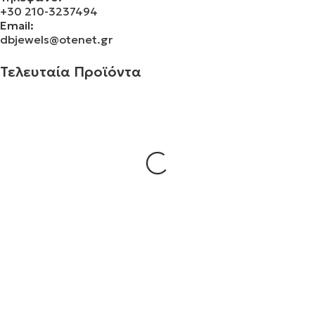
+30 210-3237494
Email:
dbjewels@otenet.gr
Τελευταία Προϊόντα
Σταυρός 14Κ χρυσό & αλυσίδα 109
€
930.00
Σταυρός 14Κ χρυσό & αλυσίδα 108
€
843.20