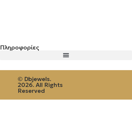
Σταυρός 14Κ χρυσό & αλυσίδα 107
€
843.20
Πληροφορίες
© Dbjewels.
2026. All Rights
Reserved