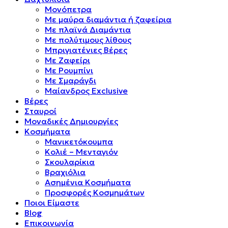
Μονόπετρα
Mε μαύρα διαμάντια ή ζαφείρια
Mε πλαϊνά Διαμάντια
Mε πολύτιμους λίθους
Μπριγιατένιες Βέρες
Με Ζαφείρι
Με Ρουμπίνι
Με Σμαράγδι
Μαίανδρος Exclusive
Βέρες
Σταυροί
Μοναδικές Δημιουργίες
Κοσμήματα
Μανικετόκουμπα
Κολιέ – Μενταγιόν
Σκουλαρίκια
Βραχιόλια
Ασημένια Κοσμήματα
Προσφορές Κοσμημάτων
Ποιοι Είμαστε
Blog
Επικοινωνία