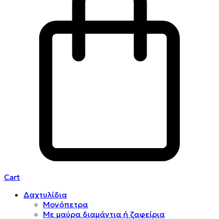
Cart
Δαχτυλίδια
Μονόπετρα
Mε μαύρα διαμάντια ή ζαφείρια