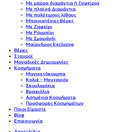
Mε μαύρα διαμάντια ή ζαφείρια
Mε πλαϊνά Διαμάντια
Mε πολύτιμους λίθους
Μπριγιατένιες Βέρες
Με Ζαφείρι
Με Ρουμπίνι
Με Σμαράγδι
Μαίανδρος Exclusive
Βέρες
Σταυροί
Μοναδικές Δημιουργίες
Κοσμήματα
Μανικετόκουμπα
Κολιέ – Μενταγιόν
Σκουλαρίκια
Βραχιόλια
Ασημένια Κοσμήματα
Προσφορές Κοσμημάτων
Ποιοι Είμαστε
Blog
Επικοινωνία
Δαχτυλίδια