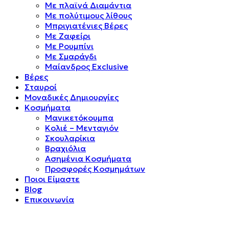
Mε πλαϊνά Διαμάντια
Mε πολύτιμους λίθους
Μπριγιατένιες Βέρες
Με Ζαφείρι
Με Ρουμπίνι
Με Σμαράγδι
Μαίανδρος Exclusive
Βέρες
Σταυροί
Μοναδικές Δημιουργίες
Κοσμήματα
Μανικετόκουμπα
Κολιέ – Μενταγιόν
Σκουλαρίκια
Βραχιόλια
Ασημένια Κοσμήματα
Προσφορές Κοσμημάτων
Ποιοι Είμαστε
Blog
Επικοινωνία