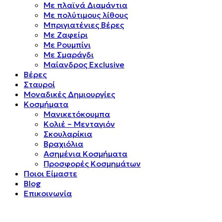
Mε πλαϊνά Διαμάντια
Mε πολύτιμους λίθους
Μπριγιατένιες Βέρες
Με Ζαφείρι
Με Ρουμπίνι
Με Σμαράγδι
Μαίανδρος Exclusive
Βέρες
Σταυροί
Μοναδικές Δημιουργίες
Κοσμήματα
Μανικετόκουμπα
Κολιέ – Μενταγιόν
Σκουλαρίκια
Βραχιόλια
Ασημένια Κοσμήματα
Προσφορές Κοσμημάτων
Ποιοι Είμαστε
Blog
Επικοινωνία