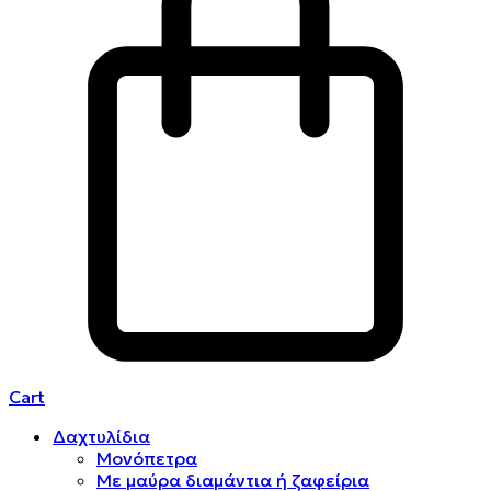
Cart
Δαχτυλίδια
Μονόπετρα
Mε μαύρα διαμάντια ή ζαφείρια