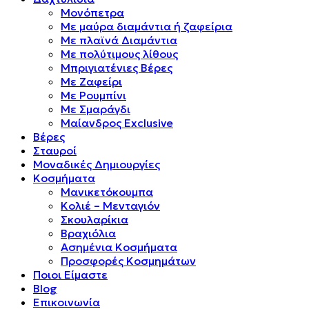
Μονόπετρα
Mε μαύρα διαμάντια ή ζαφείρια
Mε πλαϊνά Διαμάντια
Mε πολύτιμους λίθους
Μπριγιατένιες Βέρες
Με Ζαφείρι
Με Ρουμπίνι
Με Σμαράγδι
Μαίανδρος Exclusive
Βέρες
Σταυροί
Μοναδικές Δημιουργίες
Κοσμήματα
Μανικετόκουμπα
Κολιέ – Μενταγιόν
Σκουλαρίκια
Βραχιόλια
Ασημένια Κοσμήματα
Προσφορές Κοσμημάτων
Ποιοι Είμαστε
Blog
Επικοινωνία