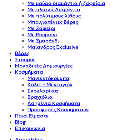
Mε μαύρα διαμάντια ή ζαφείρια
Mε πλαϊνά Διαμάντια
Mε πολύτιμους λίθους
Μπριγιατένιες Βέρες
Με Ζαφείρι
Με Ρουμπίνι
Με Σμαράγδι
Μαίανδρος Exclusive
Βέρες
Σταυροί
Μοναδικές Δημιουργίες
Κοσμήματα
Μανικετόκουμπα
Κολιέ – Μενταγιόν
Σκουλαρίκια
Βραχιόλια
Ασημένια Κοσμήματα
Προσφορές Κοσμημάτων
Ποιοι Είμαστε
Blog
Επικοινωνία
Δαχτυλίδια