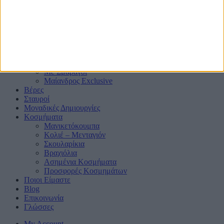
Μονόπετρα
Mε μαύρα διαμάντια ή ζαφείρια
Mε πλαϊνά Διαμάντια
Mε πολύτιμους λίθους
Μπριγιατένιες Βέρες
Με Ζαφείρι
Με Ρουμπίνι
Με Σμαράγδι
Μαίανδρος Exclusive
Βέρες
Σταυροί
Μοναδικές Δημιουργίες
Κοσμήματα
Μανικετόκουμπα
Κολιέ – Μενταγιόν
Σκουλαρίκια
Βραχιόλια
Ασημένια Κοσμήματα
Προσφορές Κοσμημάτων
Ποιοι Είμαστε
Blog
Επικοινωνία
Γλώσσες
My Account