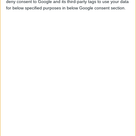
deny consent to Google and its third-party tags to use your data
for below specified purposes in below Google consent section.
Home
Δαχτυλίδι 14Κ χρυσό με Λίθους (επιλογές) 084B
2024 04 Marquise triple ring 001
Βρείτε Μας
Facebook
Instagram
Γνωρίστε Μας
Κατασκευάζουμε κοσμήματα υψηλής ποιότητας από το 1960
Διεύθυνση:
Ερμού 18 (1ος όροφος), Αθήνα, Ελλάδα
Τηλέφωνο:
+30 210-3237494
EMAIL:
dbjewels@otenet.gr
Τελευταία Προϊόντα