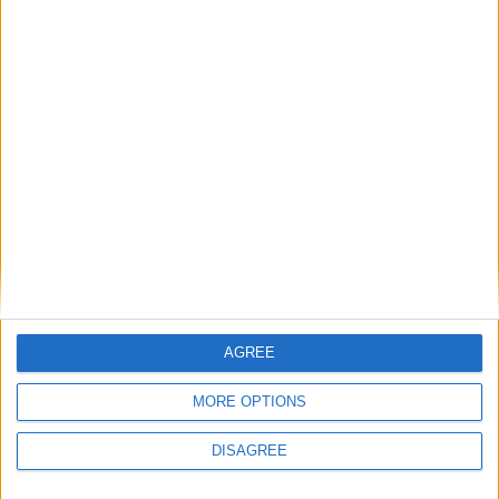
Κολιέ 14Κ χρυσό με Λίθους (επιλογές) 055
0
out of 5
€
434.00
Original price was: €434.00.
€
372.00
Η τρέχουσα
τιμή είναι: €372.00.
Σταυρός 14Κ χρυσό & αλυσίδα 108
0
out of 5
€
843.20
AGREE
Recent Products
MORE OPTIONS
DISAGREE
Κολιέ 14Κ χρυσό με Λίθους (επιλογές) 055