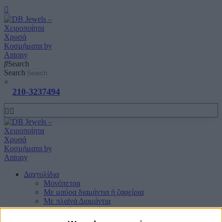
Search
Search
×
210-3237494
Δαχτυλίδια
Μονόπετρα
Mε μαύρα διαμάντια ή ζαφείρια
Mε πλαϊνά Διαμάντια
Mε πολύτιμους λίθους
Μπριγιατένιες Βέρες