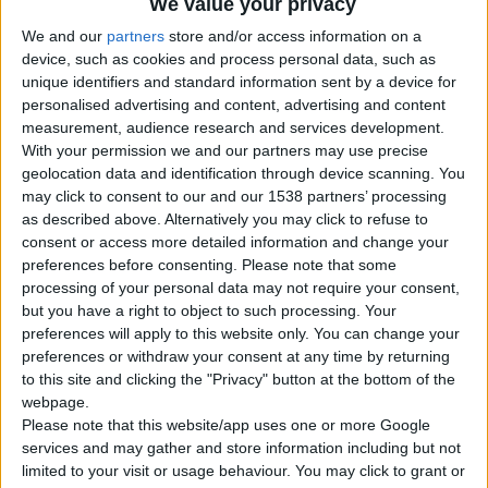
We value your privacy
Με Ζαφείρι
Με Ρουμπίνι
We and our
partners
store and/or access information on a
Με Σμαράγδι
device, such as cookies and process personal data, such as
Μαίανδρος Exclusive
unique identifiers and standard information sent by a device for
Βέρες
personalised advertising and content, advertising and content
Σταυροί
measurement, audience research and services development.
Μοναδικές Δημιουργίες
Κοσμήματα
With your permission we and our partners may use precise
Μανικετόκουμπα
geolocation data and identification through device scanning. You
Κολιέ – Μενταγιόν
may click to consent to our and our 1538 partners’ processing
Σκουλαρίκια
as described above. Alternatively you may click to refuse to
Βραχιόλια
consent or access more detailed information and change your
Ασημένια Κοσμήματα
preferences before consenting.
Please note that some
Προσφορές Κοσμημάτων
Ποιοι Είμαστε
processing of your personal data may not require your consent,
Blog
but you have a right to object to such processing. Your
Επικοινωνία
preferences will apply to this website only. You can change your
preferences or withdraw your consent at any time by returning
Search
to this site and clicking the "Privacy" button at the bottom of the
Search
webpage.
×
Please note that this website/app uses one or more Google
services and may gather and store information including but not
limited to your visit or usage behaviour. You may click to grant or
2024 04 Marquise triple ring 001