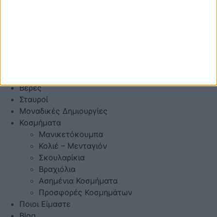
Mε πλαϊνά Διαμάντια
Mε πολύτιμους λίθους
Μπριγιατένιες Βέρες
Με Ζαφείρι
Με Ρουμπίνι
Με Σμαράγδι
Μαίανδρος Exclusive
Βέρες
Σταυροί
Μοναδικές Δημιουργίες
Κοσμήματα
Μανικετόκουμπα
Κολιέ – Μενταγιόν
Σκουλαρίκια
Βραχιόλια
Ασημένια Κοσμήματα
Προσφορές Κοσμημάτων
Ποιοι Είμαστε
Blog