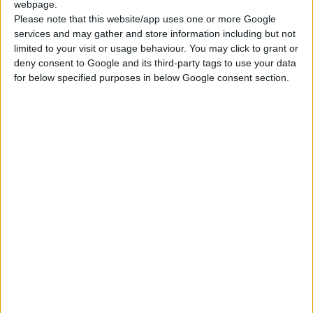
Ποιοι Είμαστε
webpage.
Blog
Please note that this website/app uses one or more Google
services and may gather and store information including but not
Επικοινωνία
limited to your visit or usage behaviour. You may click to grant or
Search
deny consent to Google and its third-party tags to use your data
for below specified purposes in below Google consent section.
Search
×
Home
Ριβιέρα Marquise - Κολιέ 14Κ χρυσό με Λίθους
(επιλογές) 044G
2024 50 DIAMONDS MARQUISE NECKLACE 006
Βρείτε Μας