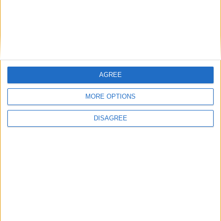
τρέχουσα τιμή είναι: €372.00.
Σταυρός 14Κ χρυσό & αλυσίδα 108
0
out of 5
AGREE
€
843.20
MORE OPTIONS
Recent Products
DISAGREE
Κολιέ 14Κ χρυσό με Λίθους (επιλογές) 055
0
out of 5
€
434.00
Original price was: €434.00.
€
372.00
Η
τρέχουσα τιμή είναι: €372.00.