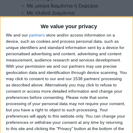
Mε μαύρα διαμάντια ή ζαφείρια
Mε πλαϊνά Διαμάντια
Mε πολύτιμους λίθους
We value your privacy
Μπριγιατένιες Βέρες
Με Ζαφείρι
We and our
partners
store and/or access information on a
Με Ρουμπίνι
device, such as cookies and process personal data, such as
unique identifiers and standard information sent by a device for
Με Σμαράγδι
personalised advertising and content, advertising and content
Μαίανδρος Exclusive
measurement, audience research and services development.
Βέρες
With your permission we and our partners may use precise
Σταυροί
geolocation data and identification through device scanning. You
Μοναδικές Δημιουργίες
may click to consent to our and our 1538 partners’ processing
Κοσμήματα
as described above. Alternatively you may click to refuse to
Μανικετόκουμπα
consent or access more detailed information and change your
preferences before consenting.
Please note that some
Κολιέ – Μενταγιόν
processing of your personal data may not require your consent,
Σκουλαρίκια
but you have a right to object to such processing. Your
Βραχιόλια
preferences will apply to this website only. You can change your
Ασημένια Κοσμήματα
preferences or withdraw your consent at any time by returning
Προσφορές Κοσμημάτων
to this site and clicking the "Privacy" button at the bottom of the