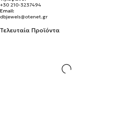
+30 210-3237494
Email:
dbjewels@otenet.gr
Τελευταία Προϊόντα
Σταυρός 14Κ χρυσό & αλυσίδα 109
€
930.00
Σταυρός 14Κ χρυσό & αλυσίδα 108
€
843.20