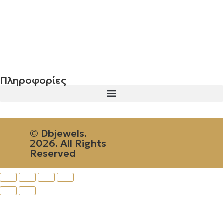
Σταυρός 14Κ χρυσό & αλυσίδα 107
€
843.20
Πληροφορίες
© Dbjewels.
2026. All Rights
Reserved