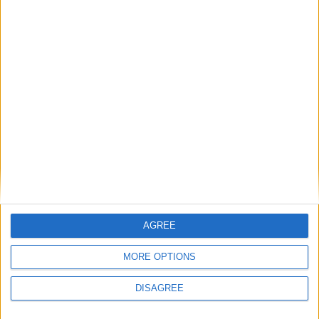
Κολιέ 14Κ χρυσό με Λίθους (επιλογές) 055
0
out of 5
€
434.00
Original price was: €434.00.
€
372.00
Η τρέχουσα
τιμή είναι: €372.00.
Σταυρός 14Κ χρυσό & αλυσίδα 108
0
out of 5
€
843.20
AGREE
Recent Products
MORE OPTIONS
DISAGREE
Κολιέ 14Κ χρυσό με Λίθους (επιλογές) 055