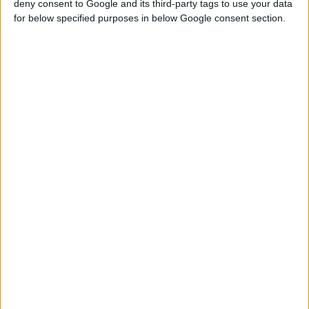
deny consent to Google and its third-party tags to use your data
for below specified purposes in below Google consent section.
Home
Δαχτυλίδι 14Κ χρυσο με Λευκούς Λίθους (επιλογές) 088
MINI ROSETA EMERALD CUT 5X7 002
Βρείτε Μας
Facebook
Instagram
Γνωρίστε Μας
Κατασκευάζουμε κοσμήματα υψηλής ποιότητας από το 1960
Διεύθυνση:
Ερμού 18 (1ος όροφος), Αθήνα, Ελλάδα
Τηλέφωνο:
+30 210-3237494
EMAIL:
dbjewels@otenet.gr
Τελευταία Προϊόντα