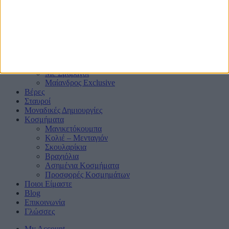
Μονόπετρα
Mε μαύρα διαμάντια ή ζαφείρια
Mε πλαϊνά Διαμάντια
Mε πολύτιμους λίθους
Μπριγιατένιες Βέρες
Με Ζαφείρι
Με Ρουμπίνι
Με Σμαράγδι
Μαίανδρος Exclusive
Βέρες
Σταυροί
Μοναδικές Δημιουργίες
Κοσμήματα
Μανικετόκουμπα
Κολιέ – Μενταγιόν
Σκουλαρίκια
Βραχιόλια
Ασημένια Κοσμήματα
Προσφορές Κοσμημάτων
Ποιοι Είμαστε
Blog
Επικοινωνία
Γλώσσες
My Account