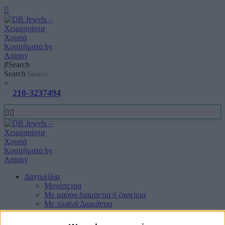
Search
Search
×
210-3237494
Δαχτυλίδια
Μονόπετρα
Mε μαύρα διαμάντια ή ζαφείρια
Mε πλαϊνά Διαμάντια
Mε πολύτιμους λίθους
Μπριγιατένιες Βέρες