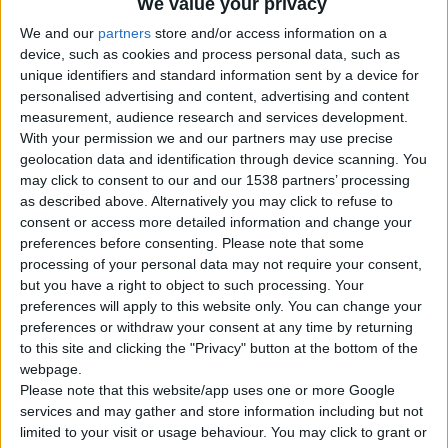
We value your privacy
Με Ζαφείρι
Με Ρουμπίνι
We and our
partners
store and/or access information on a
Με Σμαράγδι
device, such as cookies and process personal data, such as
Μαίανδρος Exclusive
unique identifiers and standard information sent by a device for
Βέρες
personalised advertising and content, advertising and content
Σταυροί
measurement, audience research and services development.
Μοναδικές Δημιουργίες
Κοσμήματα
With your permission we and our partners may use precise
Μανικετόκουμπα
geolocation data and identification through device scanning. You
Κολιέ – Μενταγιόν
may click to consent to our and our 1538 partners’ processing
Σκουλαρίκια
as described above. Alternatively you may click to refuse to
Βραχιόλια
consent or access more detailed information and change your
Ασημένια Κοσμήματα
preferences before consenting.
Please note that some
Προσφορές Κοσμημάτων
Ποιοι Είμαστε
processing of your personal data may not require your consent,
Blog
but you have a right to object to such processing. Your
Επικοινωνία
preferences will apply to this website only. You can change your
preferences or withdraw your consent at any time by returning
Search
to this site and clicking the "Privacy" button at the bottom of the
Search
webpage.
×
Please note that this website/app uses one or more Google
services and may gather and store information including but not
limited to your visit or usage behaviour. You may click to grant or
MINI ROSETA EMERALD CUT 5X7 002