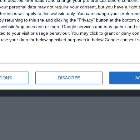
ore detailed information and change your preferences before consenti
νο:
was:
our personal data may not require your consent, but you have a right t
-3237494
€434.00.
ferences will apply to this website only. You can change your preferen
0
out of 5
€
843.20
y returning to this site and clicking the "Privacy" button at the bottom
s@otenet.gr
s website/app uses one or more Google services and may gather and st
RECENT PRODUCTS
ited to your visit or usage behaviour. You may click to grant or deny c
 to use your data for below specified purposes in below Google consent s
0
out of 5
Original
€
372.00
€
434.00
price
was:
€434.00.
TIONS
DISAGREE
A
0
out of 5
€
843.20