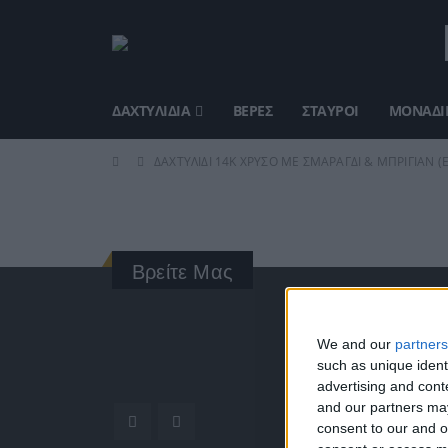
ΔΑΧΤΥΛΊΔΙΑ
ΒΈΡΕΣ
ΣΤΑΥΡΟΊ
ΜΟΝΑΔΙΚ
ΔΑΧΤΥΛΊΔΙ 14Κ ΧΡΥΣΟ ΜΕ ΣΜΑΡΆΓΔΙ & ΜΠΡΙΓΙΆΝ (
Βρείτε Μας
ΓΝΩΡΊ
We and our
partners
such as unique ident
Κατασκ
advertising and con
ποιότητ
and our partners may
Διεύθυν
consent to our and o
Ερμού 1