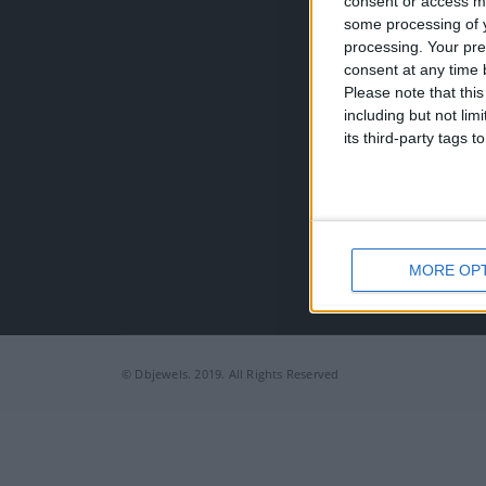
consent or access m
Τηλέφω
some processing of y
+30 210
processing. Your pre
EMAIL:
consent at any time b
dbjewel
Please note that thi
including but not lim
its third-party tags
MORE OP
© Dbjewels. 2019. All Rights Reserved