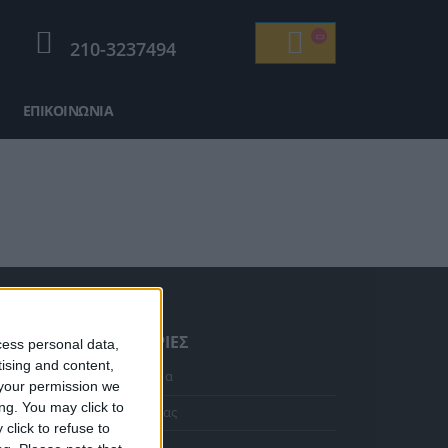
210-3237494
ΕΠΙΚΟΙΝΩΝΊΑ
ΠΛΗΡΟΦΟΡΊΕΣ
cess personal data,
tising and content,
Κολιέ 14Κ χρυσό με Λίθους (επιλογές) 055
Αρχική Σελίδα
your permission we
ng. You may click to
Η Εταιρεία μας
Η
click to refuse to
τρέχουσα
Αποστολές