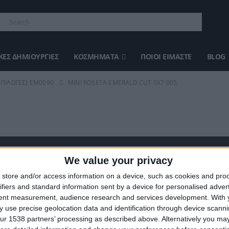
ΈΣ ΔΗΜΙΟΥΡΓΊΕΣ
ΚΟΣΜΉΜΑΤΑ
ΠΟΙΟΙ ΕΊΜΑΣΤΕ
BLOG
ΕΠΙΛΟΓΈΣ) ΕΜ0090
MINI ROSETA EMERALD CUT 5X7 005
We value your privacy
ΣΤΕ ΜΑΣ
ΤΕΛΕΥΤΑΊΑ ΠΡΟΪΌΝΤΑ
store and/or access information on a device, such as cookies and pro
ifiers and standard information sent by a device for personalised adver
ευάζουμε κοσμήματα υψηλής
tent measurement, audience research and services development.
With 
ας από το 1960
 use precise geolocation data and identification through device scanni
ση:
0
out of 5
Original
€
372.00
€
434.00
ur 1538 partners’ processing as described above. Alternatively you may 
8 (1ος όροφος), Αθήνα, Ελλάδα
price