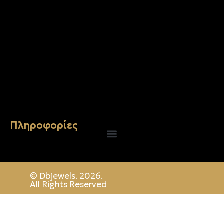
Σταυρός 14Κ χρυσό & αλυσίδα 107
€
843.20
Πληροφορίες
© Dbjewels. 2026.
All Rights Reserved