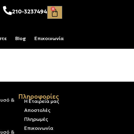
0
210-3237494
στε
Blog
Επικοινωνία
Πληροφορίες
ρυσό &
Η Εταιρεία μας
Αποστολές
Πληρωμές
Επικοινωνία
ρυσό &