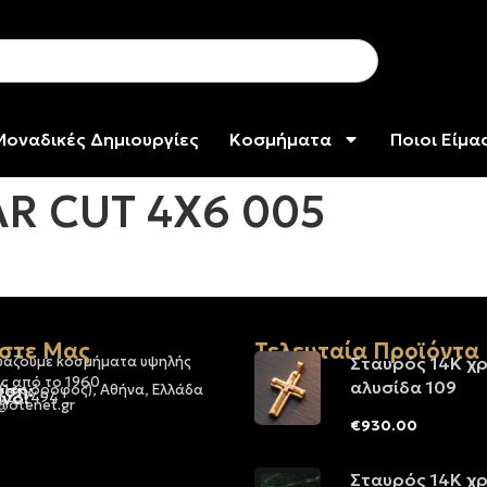
Μοναδικές Δημιουργίες
Κοσμήματα
Ποιοι Είμα
R CUT 4X6 005
στε Μας
Τελευταία Προϊόντα
υάζουμε κοσμήματα υψηλής
Σταυρός 14Κ χ
ς από το 1960
αλυσίδα 109
νση:
 (1ος όροφος), Αθήνα, Ελλάδα
νο:
-3237494
@otenet.gr
€
930.00
Σταυρός 14Κ χ