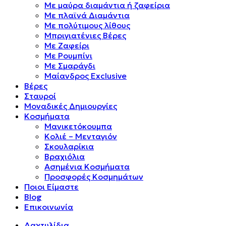
Mε μαύρα διαμάντια ή ζαφείρια
Mε πλαϊνά Διαμάντια
Mε πολύτιμους λίθους
Μπριγιατένιες Βέρες
Με Ζαφείρι
Με Ρουμπίνι
Με Σμαράγδι
Μαίανδρος Exclusive
Βέρες
Σταυροί
Μοναδικές Δημιουργίες
Κοσμήματα
Μανικετόκουμπα
Κολιέ – Μενταγιόν
Σκουλαρίκια
Βραχιόλια
Ασημένια Κοσμήματα
Προσφορές Κοσμημάτων
Ποιοι Είμαστε
Blog
Επικοινωνία
Δαχτυλίδια