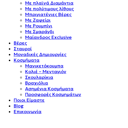
Mε πλαϊνά Διαμάντια
Mε πολύτιμους λίθους
Μπριγιατένιες Βέρες
Με Ζαφείρι
Με Ρουμπίνι
Με Σμαράγδι
Μαίανδρος Exclusive
Βέρες
Σταυροί
Μοναδικές Δημιουργίες
Κοσμήματα
Μανικετόκουμπα
Κολιέ – Μενταγιόν
Σκουλαρίκια
Βραχιόλια
Ασημένια Κοσμήματα
Προσφορές Κοσμημάτων
Ποιοι Είμαστε
Blog
Επικοινωνία