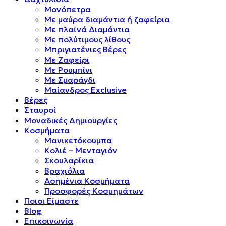
Μονόπετρα
Mε μαύρα διαμάντια ή ζαφείρια
Mε πλαϊνά Διαμάντια
Mε πολύτιμους λίθους
Μπριγιατένιες Βέρες
Με Ζαφείρι
Με Ρουμπίνι
Με Σμαράγδι
Μαίανδρος Exclusive
Βέρες
Σταυροί
Μοναδικές Δημιουργίες
Κοσμήματα
Μανικετόκουμπα
Κολιέ – Μενταγιόν
Σκουλαρίκια
Βραχιόλια
Ασημένια Κοσμήματα
Προσφορές Κοσμημάτων
Ποιοι Είμαστε
Blog
Επικοινωνία