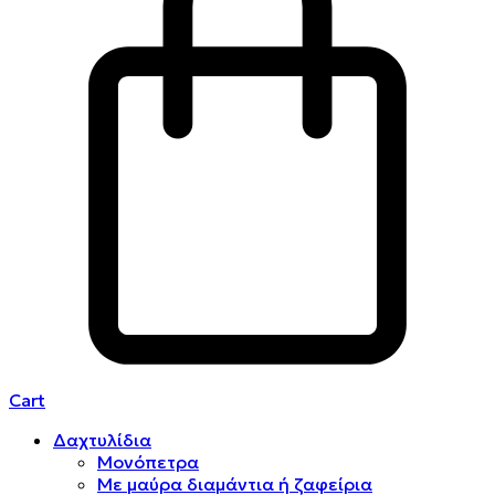
Cart
Δαχτυλίδια
Μονόπετρα
Mε μαύρα διαμάντια ή ζαφείρια