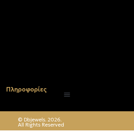
Σταυρός 14Κ χρυσό & αλυσίδα 106
€
744.00
Πληροφορίες
© Dbjewels. 2026.
All Rights Reserved