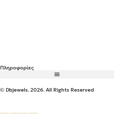
€
843.20
Σταυρός 14Κ χρυσό & αλυσίδα 107
€
843.20
Πληροφορίες
© Dbjewels. 2026. All Rights Reserved