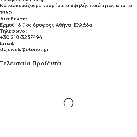
Κατασκευάζουμε κοσμήματα υψηλής ποιότητας από το
1960
Διεύθυνση:
Ερμού 18 (1ος όροφος), Αθήνα, Ελλάδα
Τηλέφωνο:
+30 210-3237494
Email:
dbjewels@otenet.gr
Τελευταία Προϊόντα
Σταυρός 14Κ χρυσό & αλυσίδα 109
€
930.00
Σταυρός 14Κ χρυσό & αλυσίδα 108