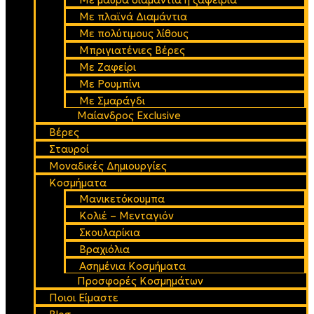
Mε πλαϊνά Διαμάντια
Mε πολύτιμους λίθους
Μπριγιατένιες Βέρες
Με Ζαφείρι
Με Ρουμπίνι
Με Σμαράγδι
Μαίανδρος Exclusive
Βέρες
Σταυροί
Μοναδικές Δημιουργίες
Κοσμήματα
Μανικετόκουμπα
Κολιέ – Μενταγιόν
Σκουλαρίκια
Βραχιόλια
Ασημένια Κοσμήματα
Προσφορές Κοσμημάτων
Ποιοι Είμαστε