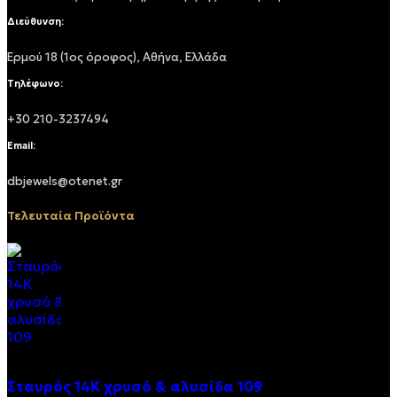
Διεύθυνση:
Ερμού 18 (1ος όροφος), Αθήνα, Ελλάδα
Τηλέφωνο:
+30 210-3237494
Email:
dbjewels@otenet.gr
Τελευταία Προϊόντα
Σταυρός 14Κ χρυσό & αλυσίδα 109