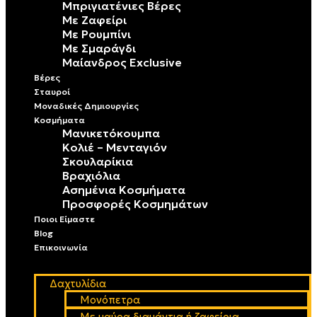
Μπριγιατένιες Βέρες
Με Ζαφείρι
Με Ρουμπίνι
Με Σμαράγδι
Μαίανδρος Exclusive
Βέρες
Σταυροί
Μοναδικές Δημιουργίες
Κοσμήματα
Μανικετόκουμπα
Κολιέ – Μενταγιόν
Σκουλαρίκια
Βραχιόλια
Ασημένια Κοσμήματα
Προσφορές Κοσμημάτων
Ποιοι Είμαστε
Blog
Επικοινωνία
Δαχτυλίδια
Μονόπετρα
Mε μαύρα διαμάντια ή ζαφείρια