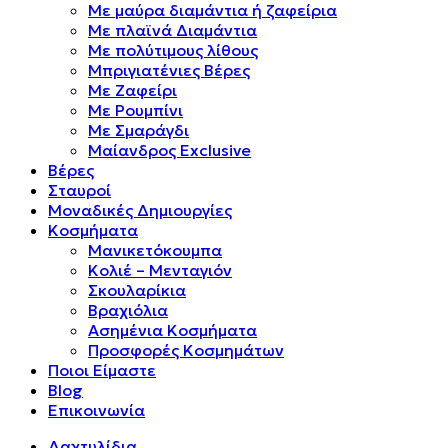
Mε μαύρα διαμάντια ή ζαφείρια
Mε πλαϊνά Διαμάντια
Mε πολύτιμους λίθους
Μπριγιατένιες Βέρες
Με Ζαφείρι
Με Ρουμπίνι
Με Σμαράγδι
Μαίανδρος Exclusive
Βέρες
Σταυροί
Μοναδικές Δημιουργίες
Κοσμήματα
Μανικετόκουμπα
Κολιέ – Μενταγιόν
Σκουλαρίκια
Βραχιόλια
Ασημένια Κοσμήματα
Προσφορές Κοσμημάτων
Ποιοι Είμαστε
Blog
Επικοινωνία
Δαχτυλίδια