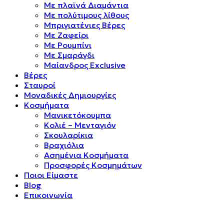
Mε πλαϊνά Διαμάντια
Mε πολύτιμους λίθους
Μπριγιατένιες Βέρες
Με Ζαφείρι
Με Ρουμπίνι
Με Σμαράγδι
Μαίανδρος Exclusive
Βέρες
Σταυροί
Μοναδικές Δημιουργίες
Κοσμήματα
Μανικετόκουμπα
Κολιέ – Μενταγιόν
Σκουλαρίκια
Βραχιόλια
Ασημένια Κοσμήματα
Προσφορές Κοσμημάτων
Ποιοι Είμαστε
Blog
Επικοινωνία