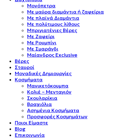
Μονόπετρα
Mε μαύρα διαμάντια ή ζαφείρια
Mε πλαϊνά Διαμάντια
Mε πολύτιμους λίθους
Μπριγιατένιες Βέρες
Με Ζαφείρι
Με Ρουμπίνι
Με Σμαράγδι
Μαίανδρος Exclusive
Βέρες
Σταυροί
Μοναδικές Δημιουργίες
Κοσμήματα
Μανικετόκουμπα
Κολιέ – Μενταγιόν
Σκουλαρίκια
Βραχιόλια
Ασημένια Κοσμήματα
Προσφορές Κοσμημάτων
Ποιοι Είμαστε
Blog
Επικοινωνία