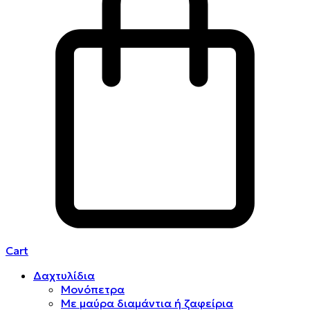
Cart
Δαχτυλίδια
Μονόπετρα
Mε μαύρα διαμάντια ή ζαφείρια