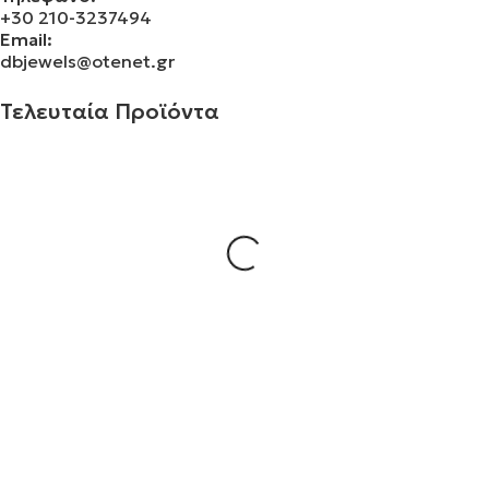
+30 210-3237494
Email:
dbjewels@otenet.gr
Τελευταία Προϊόντα
Σταυρός 14Κ χρυσό & αλυσίδα 108
€
843.20
Σταυρός 14Κ χρυσό & αλυσίδα 107
€
843.20