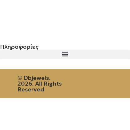
Σταυρός 14Κ χρυσό & αλυσίδα 106
€
744.00
Πληροφορίες
© Dbjewels.
2026. All Rights
Reserved