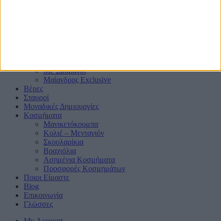
Μονόπετρα
Mε μαύρα διαμάντια ή ζαφείρια
Mε πλαϊνά Διαμάντια
Mε πολύτιμους λίθους
Μπριγιατένιες Βέρες
Με Ζαφείρι
Με Ρουμπίνι
Με Σμαράγδι
Μαίανδρος Exclusive
Βέρες
Σταυροί
Μοναδικές Δημιουργίες
Κοσμήματα
Μανικετόκουμπα
Κολιέ – Μενταγιόν
Σκουλαρίκια
Βραχιόλια
Ασημένια Κοσμήματα
Προσφορές Κοσμημάτων
Ποιοι Είμαστε
Blog
Επικοινωνία
Γλώσσες
My Account