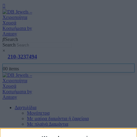
Search
Search
×
210-3237494
0
0 items
Δαχτυλίδια
Μονόπετρα
Mε μαύρα διαμάντια ή ζαφείρια
Mε πλαϊνά Διαμάντια
Mε πολύτιμους λίθους
Μπριγιατένιες Βέρες