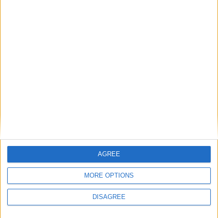
Κολιέ 14Κ χρυσό με Λίθους (επιλογές) 055
0
out of 5
€
434.00
Original price was: €434.00.
€
372.00
Η τρέχουσα
τιμή είναι: €372.00.
Σταυρός 14Κ χρυσό & αλυσίδα 108
0
out of 5
€
843.20
AGREE
Recent Products
MORE OPTIONS
DISAGREE
Κολιέ 14Κ χρυσό με Λίθους (επιλογές) 055