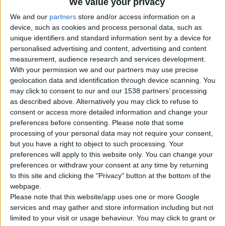
We value your privacy
Με Ζαφείρι
Με Ρουμπίνι
We and our
partners
store and/or access information on a
Με Σμαράγδι
device, such as cookies and process personal data, such as
Μαίανδρος Exclusive
unique identifiers and standard information sent by a device for
Βέρες
personalised advertising and content, advertising and content
Σταυροί
measurement, audience research and services development.
Μοναδικές Δημιουργίες
Κοσμήματα
With your permission we and our partners may use precise
Μανικετόκουμπα
geolocation data and identification through device scanning. You
Κολιέ – Μενταγιόν
may click to consent to our and our 1538 partners’ processing
Σκουλαρίκια
as described above. Alternatively you may click to refuse to
Βραχιόλια
consent or access more detailed information and change your
Ασημένια Κοσμήματα
preferences before consenting.
Please note that some
Προσφορές Κοσμημάτων
Ποιοι Είμαστε
processing of your personal data may not require your consent,
Blog
but you have a right to object to such processing. Your
Επικοινωνία
preferences will apply to this website only. You can change your
preferences or withdraw your consent at any time by returning
Search
to this site and clicking the "Privacy" button at the bottom of the
Search
webpage.
×
Please note that this website/app uses one or more Google
0
0 items
services and may gather and store information including but not
limited to your visit or usage behaviour. You may click to grant or
2024 003 curved cross 010