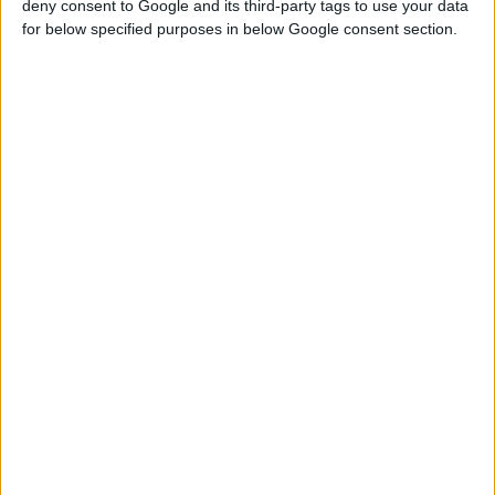
deny consent to Google and its third-party tags to use your data
for below specified purposes in below Google consent section.
Home
Σταυρός 14Κ χρυσό (Επιλογές) & αλυσίδα 98
2024 003 curved cross 010
Βρείτε Μας
Facebook
Instagram
Γνωρίστε Μας
Κατασκευάζουμε κοσμήματα υψηλής ποιότητας από το 1960
Διεύθυνση:
Ερμού 18 (1ος όροφος), Αθήνα, Ελλάδα
Τηλέφωνο:
+30 210-3237494
EMAIL:
dbjewels@otenet.gr
Τελευταία Προϊόντα