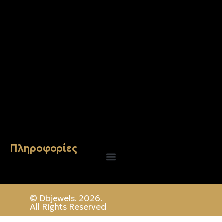
Σταυρός 14Κ χρυσό & αλυσίδα 107
€
843.20
Πληροφορίες
© Dbjewels. 2026.
All Rights Reserved