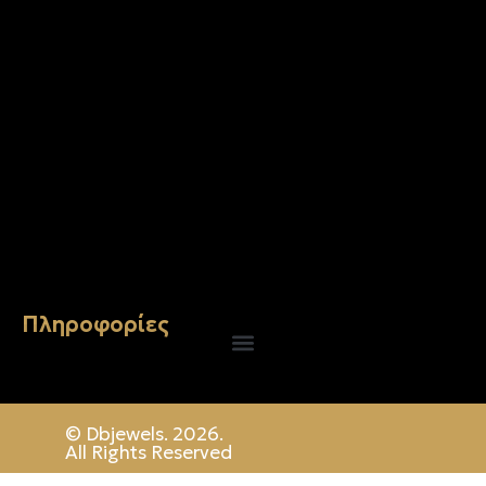
Σταυρός 14Κ χρυσό & αλυσίδα 107
€
843.20
Πληροφορίες
© Dbjewels. 2026.
All Rights Reserved