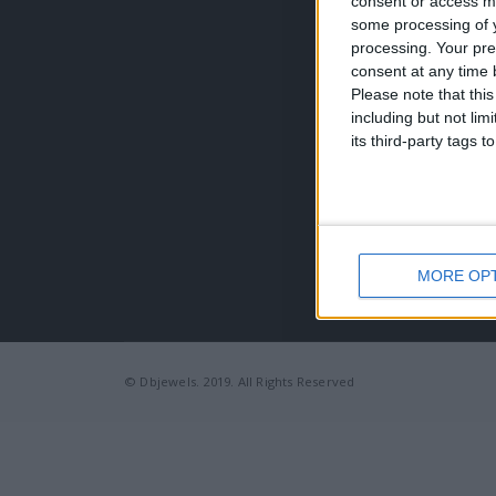
consent or access m
Τηλέφω
some processing of y
+30 210
processing. Your pre
EMAIL:
consent at any time b
dbjewel
Please note that thi
including but not lim
its third-party tags
MORE OP
© Dbjewels. 2019. All Rights Reserved