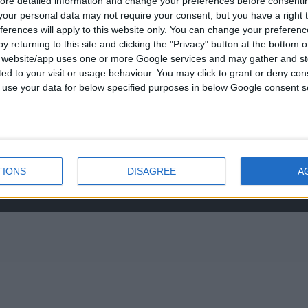
ore detailed information and change your preferences before consenti
νο:
was:
τ
our personal data may not require your consent, but you have a right t
-3237494
€434.00.
ε
ferences will apply to this website only. You can change your preferen
0
out of 5
€
843.20
€
y returning to this site and clicking the "Privacy" button at the bottom
s@otenet.gr
s website/app uses one or more Google services and may gather and st
RECENT PRODUCTS
ited to your visit or usage behaviour. You may click to grant or deny c
 to use your data for below specified purposes in below Google consent s
0
out of 5
Original
€
372.00
€
434.00
price
was:
τ
€434.00.
ε
TIONS
DISAGREE
A
0
out of 5
€
843.20
€