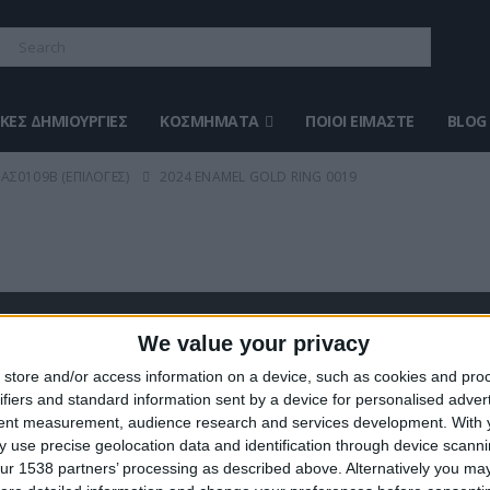
ΚΈΣ ΔΗΜΙΟΥΡΓΊΕΣ
ΚΟΣΜΉΜΑΤΑ
ΠΟΙΟΙ ΕΊΜΑΣΤΕ
BLOG
ΑΣ0109B (ΕΠΙΛΟΓΈΣ)
2024 ENAMEL GOLD RING 0019
We value your privacy
ΣΤΕ ΜΑΣ
ΤΕΛΕΥΤΑΊΑ ΠΡΟΪΌΝΤΑ
store and/or access information on a device, such as cookies and pro
ifiers and standard information sent by a device for personalised adver
ευάζουμε κοσμήματα υψηλής
tent measurement, audience research and services development.
With 
ας από το 1960
 use precise geolocation data and identification through device scanni
ση:
0
out of 5
Original
€
372.00
€
434.00
ur 1538 partners’ processing as described above. Alternatively you may 
8 (1ος όροφος), Αθήνα, Ελλάδα
price