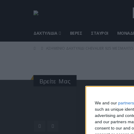
ΔΑΧΤΥΛΊΔΙΑ
ΒΈΡΕΣ
ΣΤΑΥΡΟΊ
ΜΟΝΑΔΙ
ΑΣΗΜΈΝΙΟ ΔΑΧΤΥΛΊΔΙ CHEVALIER 925 ΜΕ ΣΜΆΛΤΟ 
Βρείτε Μας
ΓΝΩΡΊ
We and our
partners
such as unique ident
Κατασκ
advertising and con
ποιότητ
and our partners may
Διεύθυν
consent to our and o
Ερμού 1