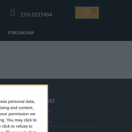
0
210-3237494
ΕΠΙΚΟΙΝΩΝΊΑ
ΠΛΗΡΟΦΟΡΊΕΣ
cess personal data,
tising and content,
Κολιέ 14Κ χρυσό με Λίθους (επιλογές) 055
Αρχική Σελίδα
your permission we
ng. You may click to
Η Εταιρεία μας
Η
click to refuse to
τρέχουσα
Αποστολές