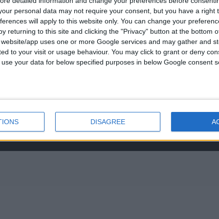
ore detailed information and change your preferences before consenti
νο:
was:
our personal data may not require your consent, but you have a right t
-3237494
€434.00.
ferences will apply to this website only. You can change your preferen
0
out of 5
€
843.20
y returning to this site and clicking the "Privacy" button at the bottom
s@otenet.gr
s website/app uses one or more Google services and may gather and st
RECENT PRODUCTS
ited to your visit or usage behaviour. You may click to grant or deny c
 to use your data for below specified purposes in below Google consent s
0
out of 5
Original
€
372.00
€
434.00
price
was:
€434.00.
TIONS
DISAGREE
A
0
out of 5
€
843.20