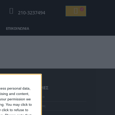
210-3237494
ΕΠΙΚΟΙΝΩΝΊΑ
ΠΛΗΡΟΦΟΡΊΕΣ
cess personal data,
tising and content,
Κολιέ 14Κ χρυσό με Λίθους (επιλογές) 055
Αρχική Σελίδα
your permission we
ng. You may click to
Η Εταιρεία μας
Η
click to refuse to
τρέχουσα
Αποστολές