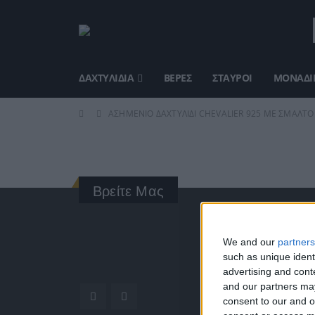
ΔΑΧΤΥΛΊΔΙΑ
ΒΈΡΕΣ
ΣΤΑΥΡΟΊ
ΜΟΝΑΔΙΚ
ΑΣΗΜΈΝΙΟ ΔΑΧΤΥΛΊΔΙ CHEVALIER 925 ΜΕ ΣΜΆΛΤΟ 
Βρείτε Μας
ΓΝΩΡΊ
We and our
partners
such as unique ident
Κατασκ
advertising and con
ποιότητ
and our partners may
Διεύθυν
consent to our and o
Ερμού 1