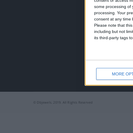
consent or access m
Τηλέφω
some processing of y
+30 210
processing. Your pre
EMAIL:
consent at any time b
dbjewel
Please note that thi
including but not lim
its third-party tags
MORE OP
© Dbjewels. 2019. All Rights Reserved