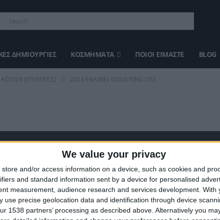
ΈΣ ΔΗΜΙΟΥΡΓΊΕΣ
ΚΟΣΜΉΜΑΤΑ
ΠΟΙΟΙ ΕΊΜΑΣΤΕ
BLOG
ΑΣ0109 (ΕΠΙΛΟΓΈΣ)
2024 ENAMEL GOLD RING 003
We value your privacy
ΣΤΕ ΜΑΣ
ΤΕΛΕΥΤΑΊΑ ΠΡΟΪΌΝΤΑ
store and/or access information on a device, such as cookies and pro
ifiers and standard information sent by a device for personalised adver
ευάζουμε κοσμήματα υψηλής
tent measurement, audience research and services development.
With 
ας από το 1960
 use precise geolocation data and identification through device scanni
ση:
0
out of 5
Original
€
372.00
€
434.00
ur 1538 partners’ processing as described above. Alternatively you may 
8 (1ος όροφος), Αθήνα, Ελλάδα
price