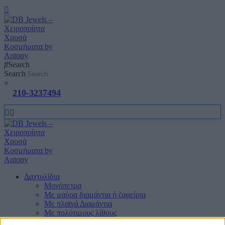
Search
Search
×
210-3237494
Δαχτυλίδια
Μονόπετρα
Mε μαύρα διαμάντια ή ζαφείρια
Mε πλαϊνά Διαμάντια
Mε πολύτιμους λίθους
Μπριγιατένιες Βέρες