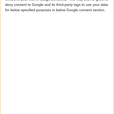
BANGLE CARTIER STYLE
deny consent to Google and its third-party tags to use your data
for below specified purposes in below Google consent section.
BRACELET 0011
Home
Βραχιόλι Χειροπέδα Σμάλτο Bangle Μαίανδρος ασημένιο
925 (επιλογές) ΒΑ0023F
MAIANDROS ENAMELCLOSED BANGLE CARTIER
STYLE BRACELET 0011
Βρείτε Μας
Facebook
Instagram
Γνωρίστε Μας
Κατασκευάζουμε κοσμήματα υψηλής ποιότητας από το 1960
Διεύθυνση:
Ερμού 18 (1ος όροφος), Αθήνα, Ελλάδα