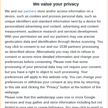
Με Ζαφείρι
We value your privacy
Με Ρουμπίνι
We and our
partners
store and/or access information on a
Με Σμαράγδι
Μαίανδρος Exclusive
device, such as cookies and process personal data, such as
Βέρες
unique identifiers and standard information sent by a device for
Σταυροί
personalised advertising and content, advertising and content
Μοναδικές Δημιουργίες
measurement, audience research and services development.
Κοσμήματα
With your permission we and our partners may use precise
Μανικετόκουμπα
geolocation data and identification through device scanning. You
Κολιέ – Μενταγιόν
Σκουλαρίκια
may click to consent to our and our 1538 partners’ processing
Βραχιόλια
as described above. Alternatively you may click to refuse to
Ασημένια Κοσμήματα
consent or access more detailed information and change your
Προσφορές Κοσμημάτων
preferences before consenting.
Please note that some
Ποιοι Είμαστε
processing of your personal data may not require your consent,
Blog
but you have a right to object to such processing. Your
Επικοινωνία
preferences will apply to this website only. You can change your
Search
preferences or withdraw your consent at any time by returning
Search
to this site and clicking the "Privacy" button at the bottom of the
×
webpage.
Please note that this website/app uses one or more Google
services and may gather and store information including but not
MAIANDROS ENAMELCLOSED
limited to your visit or usage behaviour. You may click to grant or