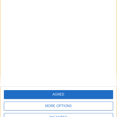
Τηλέφωνο:
+30 210-3237494
EMAIL:
dbjewels@otenet.gr
Τελευταία Προϊόντα
Κολιέ 14Κ χρυσό με Λίθους (επιλογές) 055
0
out of 5
€
434.00
Original price was: €434.00.
€
372.00
Η τρέχουσα
τιμή είναι: €372.00.
Σταυρός 14Κ χρυσό & αλυσίδα 108
0
out of 5
AGREE
€
843.20
MORE OPTIONS
Recent Products