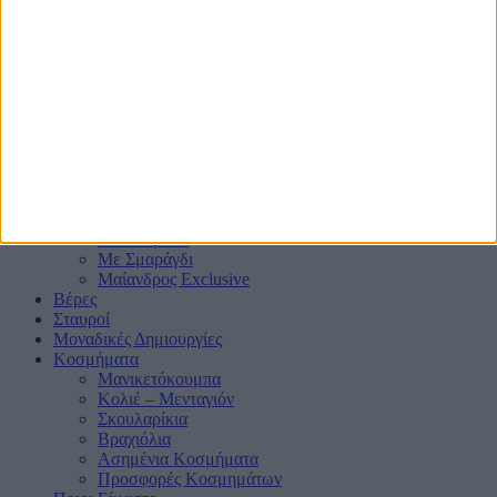
© Dbjewels. 2019. All Rights Reserved
Δαχτυλίδια
Μονόπετρα
Mε μαύρα διαμάντια ή ζαφείρια
Mε πλαϊνά Διαμάντια
Mε πολύτιμους λίθους
Μπριγιατένιες Βέρες
Με Ζαφείρι
Με Ρουμπίνι
Με Σμαράγδι
Μαίανδρος Exclusive
Βέρες
Σταυροί
Μοναδικές Δημιουργίες
Κοσμήματα
Μανικετόκουμπα
Κολιέ – Μενταγιόν
Σκουλαρίκια
Βραχιόλια
Ασημένια Κοσμήματα
Προσφορές Κοσμημάτων