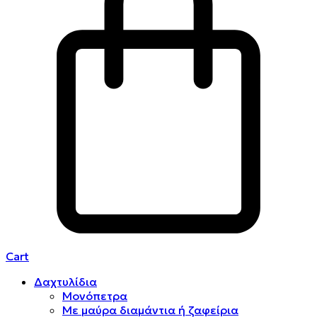
Cart
Δαχτυλίδια
Μονόπετρα
Mε μαύρα διαμάντια ή ζαφείρια