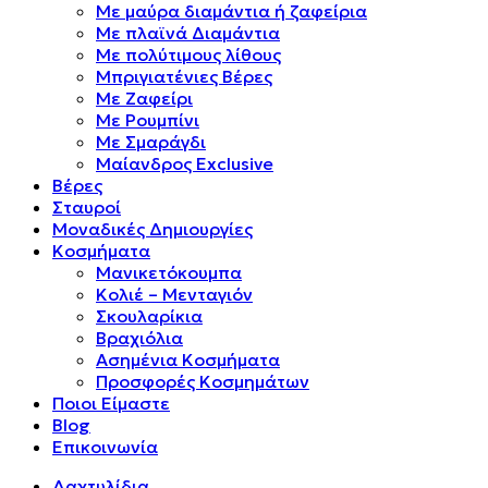
Mε μαύρα διαμάντια ή ζαφείρια
Mε πλαϊνά Διαμάντια
Mε πολύτιμους λίθους
Μπριγιατένιες Βέρες
Με Ζαφείρι
Με Ρουμπίνι
Με Σμαράγδι
Μαίανδρος Exclusive
Βέρες
Σταυροί
Μοναδικές Δημιουργίες
Κοσμήματα
Μανικετόκουμπα
Κολιέ – Μενταγιόν
Σκουλαρίκια
Βραχιόλια
Ασημένια Κοσμήματα
Προσφορές Κοσμημάτων
Ποιοι Είμαστε
Blog
Επικοινωνία
Δαχτυλίδια