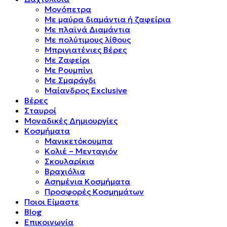
Μονόπετρα
Mε μαύρα διαμάντια ή ζαφείρια
Mε πλαϊνά Διαμάντια
Mε πολύτιμους λίθους
Μπριγιατένιες Βέρες
Με Ζαφείρι
Με Ρουμπίνι
Με Σμαράγδι
Μαίανδρος Exclusive
Βέρες
Σταυροί
Μοναδικές Δημιουργίες
Κοσμήματα
Μανικετόκουμπα
Κολιέ – Μενταγιόν
Σκουλαρίκια
Βραχιόλια
Ασημένια Κοσμήματα
Προσφορές Κοσμημάτων
Ποιοι Είμαστε
Blog
Επικοινωνία