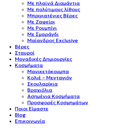
Mε πλαϊνά Διαμάντια
Mε πολύτιμους λίθους
Μπριγιατένιες Βέρες
Με Ζαφείρι
Με Ρουμπίνι
Με Σμαράγδι
Μαίανδρος Exclusive
Βέρες
Σταυροί
Μοναδικές Δημιουργίες
Κοσμήματα
Μανικετόκουμπα
Κολιέ – Μενταγιόν
Σκουλαρίκια
Βραχιόλια
Ασημένια Κοσμήματα
Προσφορές Κοσμημάτων
Ποιοι Είμαστε
Blog
Επικοινωνία